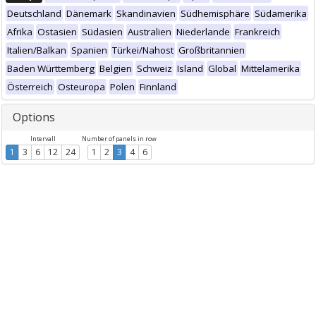
Deutschland
Dänemark
Skandinavien
Südhemisphäre
Südamerika
Afrika
Ostasien
Südasien
Australien
Niederlande
Frankreich
Italien/Balkan
Spanien
Türkei/Nahost
Großbritannien
Baden Württemberg
Belgien
Schweiz
Island
Global
Mittelamerika
Österreich
Osteuropa
Polen
Finnland
Options
Intervall
Number of panels in row
1
3
6
12
24
1
2
3
4
6