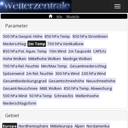
Toggle
naviga
Alle Modelle
Parameter
500 hPa Geopot. Höhe
850 hPa Temp.
850 hPa Stromlinien
Niederschlag
2m Temp
700 hPa Vertikalbew
850 hPa Pot. Äquiv. Temp
10m Wind
2m Taupunkt
CAPE/LI
Hohe Wolken
Mittelhohe Wolken
Niedrige Wolken
700 hPa Rel. Feuchte
Min/Max Temp.
Gesamtniederschlag
Spitzenwind
2m Rel. feuchte
300 hPa Wind
200 hPa Wind
Gesamtbedeckungsgrad
Gesamtschneehöhe
Neuschneehöhe
Gesamt-Neuschnee
Mittl. Wolken
850 hPa Temp. Abweichung
500 hPa Wind
50 hPa Temp
Schnee/Eis
Wellenhoehe
Niederschlagsform
Gebiet
Europa
Nordhemisphäre
Mitteleuropa
Alpen
Nordamerika