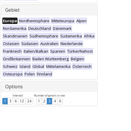
Gebiet
Europa
Nordhemisphäre
Mitteleuropa
Alpen
Nordamerika
Deutschland
Dänemark
Skandinavien
Südhemisphäre
Südamerika
Afrika
Ostasien
Südasien
Australien
Niederlande
Frankreich
Italien/Balkan
Spanien
Türkei/Nahost
Großbritannien
Baden Württemberg
Belgien
Schweiz
Island
Global
Mittelamerika
Österreich
Osteuropa
Polen
Finnland
Options
Intervall
Number of panels in row
1
3
6
12
24
1
2
3
4
6