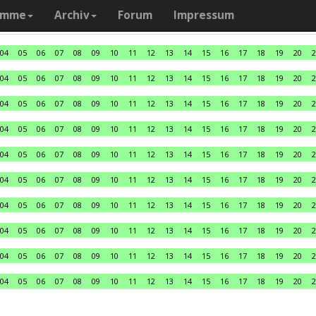
amme
Archiv
Forum
Impressum
04
05
06
07
08
09
10
11
12
13
14
15
16
17
18
19
20
2
04
05
06
07
08
09
10
11
12
13
14
15
16
17
18
19
20
2
04
05
06
07
08
09
10
11
12
13
14
15
16
17
18
19
20
2
04
05
06
07
08
09
10
11
12
13
14
15
16
17
18
19
20
2
04
05
06
07
08
09
10
11
12
13
14
15
16
17
18
19
20
2
04
05
06
07
08
09
10
11
12
13
14
15
16
17
18
19
20
2
04
05
06
07
08
09
10
11
12
13
14
15
16
17
18
19
20
2
04
05
06
07
08
09
10
11
12
13
14
15
16
17
18
19
20
2
04
05
06
07
08
09
10
11
12
13
14
15
16
17
18
19
20
2
04
05
06
07
08
09
10
11
12
13
14
15
16
17
18
19
20
2