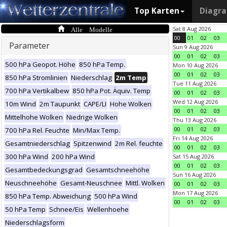
Top Karten
Diagr
Alle Modelle
Sat 8 Aug 2026
00
01
02
03
Parameter
Sun 9 Aug 2026
00
01
02
03
500 hPa Geopot. Höhe
850 hPa Temp.
Mon 10 Aug 2026
00
01
02
03
850 hPa Stromlinien
Niederschlag
2m Temp
Tue 11 Aug 2026
700 hPa Vertikalbew
850 hPa Pot. Äquiv. Temp
00
01
02
03
Wed 12 Aug 2026
10m Wind
2m Taupunkt
CAPE/LI
Hohe Wolken
00
01
02
03
Mittelhohe Wolken
Niedrige Wolken
Thu 13 Aug 2026
00
01
02
03
700 hPa Rel. Feuchte
Min/Max Temp.
Fri 14 Aug 2026
Gesamtniederschlag
Spitzenwind
2m Rel. feuchte
00
01
02
03
300 hPa Wind
200 hPa Wind
Sat 15 Aug 2026
00
01
02
03
Gesamtbedeckungsgrad
Gesamtschneehöhe
Sun 16 Aug 2026
Neuschneehöhe
Gesamt-Neuschnee
Mittl. Wolken
00
01
02
03
Mon 17 Aug 2026
850 hPa Temp. Abweichung
500 hPa Wind
00
01
02
03
50 hPa Temp
Schnee/Eis
Wellenhoehe
Niederschlagsform