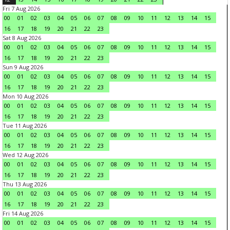
Fri 7 Aug 2026
00
01
02
03
04
05
06
07
08
09
10
11
12
13
14
15
16
17
18
19
20
21
22
23
Sat 8 Aug 2026
00
01
02
03
04
05
06
07
08
09
10
11
12
13
14
15
16
17
18
19
20
21
22
23
Sun 9 Aug 2026
00
01
02
03
04
05
06
07
08
09
10
11
12
13
14
15
16
17
18
19
20
21
22
23
Mon 10 Aug 2026
00
01
02
03
04
05
06
07
08
09
10
11
12
13
14
15
16
17
18
19
20
21
22
23
Tue 11 Aug 2026
00
01
02
03
04
05
06
07
08
09
10
11
12
13
14
15
16
17
18
19
20
21
22
23
Wed 12 Aug 2026
00
01
02
03
04
05
06
07
08
09
10
11
12
13
14
15
16
17
18
19
20
21
22
23
Thu 13 Aug 2026
00
01
02
03
04
05
06
07
08
09
10
11
12
13
14
15
16
17
18
19
20
21
22
23
Fri 14 Aug 2026
00
01
02
03
04
05
06
07
08
09
10
11
12
13
14
15