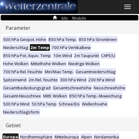
Toggle
naviga
Alle Modelle
Parameter
500 hPa Geopot. Höhe
850 hPa Temp.
850 hPa Stromlinien
Niederschlag
2m Temp
700 hPa Vertikalbew
850 hPa Pot. Äquiv. Temp
10m Wind
2m Taupunkt
CAPE/LI
Hohe Wolken
Mittelhohe Wolken
Niedrige Wolken
700 hPa Rel. Feuchte
Min/Max Temp.
Gesamtniederschlag
Spitzenwind
2m Rel. feuchte
300 hPa Wind
200 hPa Wind
Gesamtbedeckungsgrad
Gesamtschneehöhe
Neuschneehöhe
Gesamt-Neuschnee
Mittl. Wolken
850 hPa Temp. Abweichung
500 hPa Wind
50 hPa Temp
Schnee/Eis
Wellenhoehe
Niederschlagsform
Gebiet
Europa
Nordhemisphäre
Mitteleuropa
Alpen
Nordamerika