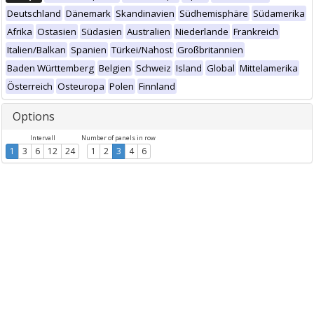
Deutschland
Dänemark
Skandinavien
Südhemisphäre
Südamerika
Afrika
Ostasien
Südasien
Australien
Niederlande
Frankreich
Italien/Balkan
Spanien
Türkei/Nahost
Großbritannien
Baden Württemberg
Belgien
Schweiz
Island
Global
Mittelamerika
Österreich
Osteuropa
Polen
Finnland
Options
Intervall
Number of panels in row
1
3
6
12
24
1
2
3
4
6