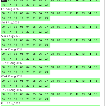
16
17
18
19
20
21
22
23
Fri 7 Aug 2026
00
01
02
03
04
05
06
07
08
09
10
11
12
13
14
15
16
17
18
19
20
21
22
23
Sat 8 Aug 2026
00
01
02
03
04
05
06
07
08
09
10
11
12
13
14
15
16
17
18
19
20
21
22
23
Sun 9 Aug 2026
00
01
02
03
04
05
06
07
08
09
10
11
12
13
14
15
16
17
18
19
20
21
22
23
Mon 10 Aug 2026
00
01
02
03
04
05
06
07
08
09
10
11
12
13
14
15
16
17
18
19
20
21
22
23
Tue 11 Aug 2026
00
01
02
03
04
05
06
07
08
09
10
11
12
13
14
15
16
17
18
19
20
21
22
23
Wed 12 Aug 2026
00
01
02
03
04
05
06
07
08
09
10
11
12
13
14
15
16
17
18
19
20
21
22
23
Thu 13 Aug 2026
00
01
02
03
04
05
06
07
08
09
10
11
12
13
14
15
16
17
18
19
20
21
22
23
Fri 14 Aug 2026