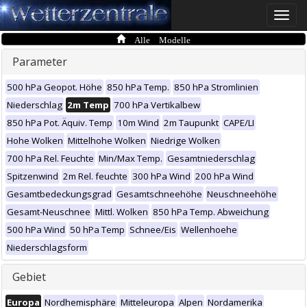
Toggle
naviga
Alle Modelle
Parameter
500 hPa Geopot. Höhe
850 hPa Temp.
850 hPa Stromlinien
Niederschlag
2m Temp
700 hPa Vertikalbew
850 hPa Pot. Äquiv. Temp
10m Wind
2m Taupunkt
CAPE/LI
Hohe Wolken
Mittelhohe Wolken
Niedrige Wolken
700 hPa Rel. Feuchte
Min/Max Temp.
Gesamtniederschlag
Spitzenwind
2m Rel. feuchte
300 hPa Wind
200 hPa Wind
Gesamtbedeckungsgrad
Gesamtschneehöhe
Neuschneehöhe
Gesamt-Neuschnee
Mittl. Wolken
850 hPa Temp. Abweichung
500 hPa Wind
50 hPa Temp
Schnee/Eis
Wellenhoehe
Niederschlagsform
Gebiet
Europa
Nordhemisphäre
Mitteleuropa
Alpen
Nordamerika