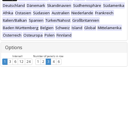
Deutschland
Dänemark
Skandinavien
Südhemisphäre
Südamerika
Afrika
Ostasien
Südasien
Australien
Niederlande
Frankreich
Italien/Balkan
Spanien
Türkei/Nahost
Großbritannien
Baden Württemberg
Belgien
Schweiz
Island
Global
Mittelamerika
Österreich
Osteuropa
Polen
Finnland
Options
Intervall
Number of panels in row
1
3
6
12
24
1
2
3
4
6