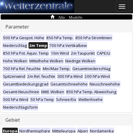
Toggle
naviga
Alle Modelle
Parameter
500 hPa Geopot. Höhe
850 hPa Temp.
850 hPa Stromlinien
Niederschlag
2m Temp
700 hPa Vertikalbew
850 hPa Pot. Äquiv. Temp
10m Wind
2m Taupunkt
CAPE/LI
Hohe Wolken
Mittelhohe Wolken
Niedrige Wolken
700 hPa Rel. Feuchte
Min/Max Temp.
Gesamtniederschlag
Spitzenwind
2m Rel. feuchte
300 hPa Wind
200 hPa Wind
Gesamtbedeckungsgrad
Gesamtschneehöhe
Neuschneehöhe
Gesamt-Neuschnee
Mittl. Wolken
850 hPa Temp. Abweichung
500 hPa Wind
50 hPa Temp
Schnee/Eis
Wellenhoehe
Niederschlagsform
Gebiet
Europa
Nordhemisphäre
Mitteleuropa
Alpen
Nordamerika