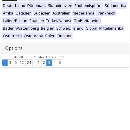
Deutschland
Dänemark
Skandinavien
Südhemisphäre
Südamerika
Afrika
Ostasien
Südasien
Australien
Niederlande
Frankreich
Italien/Balkan
Spanien
Türkei/Nahost
Großbritannien
Baden Württemberg
Belgien
Schweiz
Island
Global
Mittelamerika
Österreich
Osteuropa
Polen
Finnland
Options
Intervall
Number of panels in row
1
3
6
12
24
1
2
3
4
6