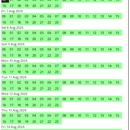
16
17
18
19
20
21
22
23
Fri 7 Aug 2026
00
01
02
03
04
05
06
07
08
09
10
11
12
13
14
15
16
17
18
19
20
21
22
23
Sat 8 Aug 2026
00
01
02
03
04
05
06
07
08
09
10
11
12
13
14
15
16
17
18
19
20
21
22
23
Sun 9 Aug 2026
00
01
02
03
04
05
06
07
08
09
10
11
12
13
14
15
16
17
18
19
20
21
22
23
Mon 10 Aug 2026
00
01
02
03
04
05
06
07
08
09
10
11
12
13
14
15
16
17
18
19
20
21
22
23
Tue 11 Aug 2026
00
01
02
03
04
05
06
07
08
09
10
11
12
13
14
15
16
17
18
19
20
21
22
23
Wed 12 Aug 2026
00
01
02
03
04
05
06
07
08
09
10
11
12
13
14
15
16
17
18
19
20
21
22
23
Thu 13 Aug 2026
00
01
02
03
04
05
06
07
08
09
10
11
12
13
14
15
16
17
18
19
20
21
22
23
Fri 14 Aug 2026