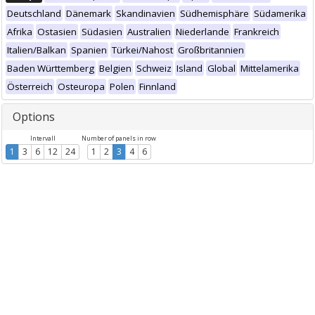
Deutschland
Dänemark
Skandinavien
Südhemisphäre
Südamerika
Afrika
Ostasien
Südasien
Australien
Niederlande
Frankreich
Italien/Balkan
Spanien
Türkei/Nahost
Großbritannien
Baden Württemberg
Belgien
Schweiz
Island
Global
Mittelamerika
Österreich
Osteuropa
Polen
Finnland
Options
Intervall
Number of panels in row
1
3
6
12
24
1
2
3
4
6