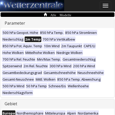
Toggle
naviga
Alle Modelle
Parameter
500 hPa Geopot. Höhe
850 hPa Temp.
850 hPa Stromlinien
Niederschlag
2m Temp
700 hPa Vertikalbew
850 hPa Pot. Äquiv. Temp
10m Wind
2m Taupunkt
CAPE/LI
Hohe Wolken
Mittelhohe Wolken
Niedrige Wolken
700 hPa Rel. Feuchte
Min/Max Temp.
Gesamtniederschlag
Spitzenwind
2m Rel. feuchte
300 hPa Wind
200 hPa Wind
Gesamtbedeckungsgrad
Gesamtschneehöhe
Neuschneehöhe
Gesamt-Neuschnee
Mittl. Wolken
850 hPa Temp. Abweichung
500 hPa Wind
50 hPa Temp
Schnee/Eis
Wellenhoehe
Niederschlagsform
Gebiet
Europa
Nordhemisphäre
Mitteleuropa
Alpen
Nordamerika