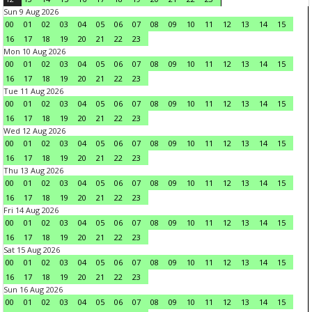
Sun 9 Aug 2026
00
01
02
03
04
05
06
07
08
09
10
11
12
13
14
15
16
17
18
19
20
21
22
23
Mon 10 Aug 2026
00
01
02
03
04
05
06
07
08
09
10
11
12
13
14
15
16
17
18
19
20
21
22
23
Tue 11 Aug 2026
00
01
02
03
04
05
06
07
08
09
10
11
12
13
14
15
16
17
18
19
20
21
22
23
Wed 12 Aug 2026
00
01
02
03
04
05
06
07
08
09
10
11
12
13
14
15
16
17
18
19
20
21
22
23
Thu 13 Aug 2026
00
01
02
03
04
05
06
07
08
09
10
11
12
13
14
15
16
17
18
19
20
21
22
23
Fri 14 Aug 2026
00
01
02
03
04
05
06
07
08
09
10
11
12
13
14
15
16
17
18
19
20
21
22
23
Sat 15 Aug 2026
00
01
02
03
04
05
06
07
08
09
10
11
12
13
14
15
16
17
18
19
20
21
22
23
Sun 16 Aug 2026
00
01
02
03
04
05
06
07
08
09
10
11
12
13
14
15