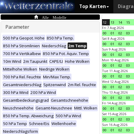
Top Karten
Diagr
Alle Modelle
12
13
14
15
Parameter
Fri 7 Aug 2026
00
01
02
03
500 hPa Geopot. Höhe
850 hPa Temp.
Sat 8 Aug 2026
00
01
02
03
850 hPa Stromlinien
Niederschlag
2m Temp
Sun 9 Aug 2026
700 hPa Vertikalbew
850 hPa Pot. Äquiv. Temp
00
01
02
03
Mon 10 Aug 2026
10m Wind
2m Taupunkt
CAPE/LI
Hohe Wolken
00
01
02
03
Mittelhohe Wolken
Niedrige Wolken
Tue 11 Aug 2026
00
01
02
03
700 hPa Rel. Feuchte
Min/Max Temp.
Wed 12 Aug 2026
Gesamtniederschlag
Spitzenwind
2m Rel. feuchte
00
01
02
03
300 hPa Wind
200 hPa Wind
Thu 13 Aug 2026
00
01
02
03
Gesamtbedeckungsgrad
Gesamtschneehöhe
Fri 14 Aug 2026
Neuschneehöhe
Gesamt-Neuschnee
Mittl. Wolken
00
01
02
03
Sat 15 Aug 2026
850 hPa Temp. Abweichung
500 hPa Wind
00
01
02
03
50 hPa Temp
Schnee/Eis
Wellenhoehe
Sun 16 Aug 2026
00
01
02
03
Niederschlagsform