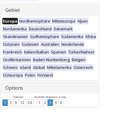
Gebiet
Europa
Nordhemisphäre
Mitteleuropa
Alpen
Nordamerika
Deutschland
Dänemark
Skandinavien
Südhemisphäre
Südamerika
Afrika
Ostasien
Südasien
Australien
Niederlande
Frankreich
Italien/Balkan
Spanien
Türkei/Nahost
Großbritannien
Baden Württemberg
Belgien
Schweiz
Island
Global
Mittelamerika
Österreich
Osteuropa
Polen
Finnland
Options
Intervall
Number of panels in row
1
3
6
12
24
1
2
3
4
6