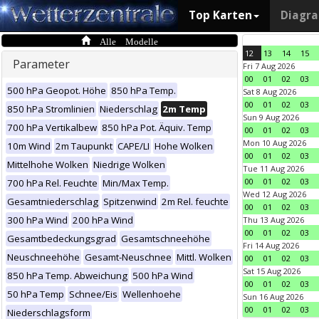
Top Karten
Diagr
Alle Modelle
12
13
14
15
Parameter
Fri 7 Aug 2026
00
01
02
03
500 hPa Geopot. Höhe
850 hPa Temp.
Sat 8 Aug 2026
00
01
02
03
850 hPa Stromlinien
Niederschlag
2m Temp
Sun 9 Aug 2026
700 hPa Vertikalbew
850 hPa Pot. Äquiv. Temp
00
01
02
03
Mon 10 Aug 2026
10m Wind
2m Taupunkt
CAPE/LI
Hohe Wolken
00
01
02
03
Mittelhohe Wolken
Niedrige Wolken
Tue 11 Aug 2026
00
01
02
03
700 hPa Rel. Feuchte
Min/Max Temp.
Wed 12 Aug 2026
Gesamtniederschlag
Spitzenwind
2m Rel. feuchte
00
01
02
03
300 hPa Wind
200 hPa Wind
Thu 13 Aug 2026
00
01
02
03
Gesamtbedeckungsgrad
Gesamtschneehöhe
Fri 14 Aug 2026
Neuschneehöhe
Gesamt-Neuschnee
Mittl. Wolken
00
01
02
03
Sat 15 Aug 2026
850 hPa Temp. Abweichung
500 hPa Wind
00
01
02
03
50 hPa Temp
Schnee/Eis
Wellenhoehe
Sun 16 Aug 2026
00
01
02
03
Niederschlagsform