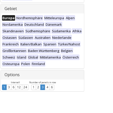
Gebiet
Europa
Nordhemisphäre
Mitteleuropa
Alpen
Nordamerika
Deutschland
Dänemark
Skandinavien
Südhemisphäre
Südamerika
Afrika
Ostasien
Südasien
Australien
Niederlande
Frankreich
Italien/Balkan
Spanien
Türkei/Nahost
Großbritannien
Baden Württemberg
Belgien
Schweiz
Island
Global
Mittelamerika
Österreich
Osteuropa
Polen
Finnland
Options
Intervall
Number of panels in row
1
3
6
12
24
1
2
3
4
6