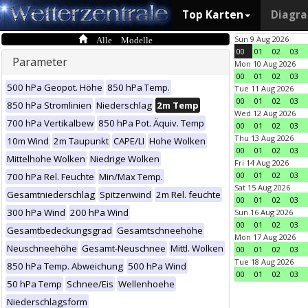
Top Karten
Diagr
Alle Modelle
Sun 9 Aug 2026
00
01
02
03
Parameter
Mon 10 Aug 2026
00
01
02
03
500 hPa Geopot. Höhe
850 hPa Temp.
Tue 11 Aug 2026
00
01
02
03
850 hPa Stromlinien
Niederschlag
2m Temp
Wed 12 Aug 2026
700 hPa Vertikalbew
850 hPa Pot. Äquiv. Temp
00
01
02
03
Thu 13 Aug 2026
10m Wind
2m Taupunkt
CAPE/LI
Hohe Wolken
00
01
02
03
Mittelhohe Wolken
Niedrige Wolken
Fri 14 Aug 2026
00
01
02
03
700 hPa Rel. Feuchte
Min/Max Temp.
Sat 15 Aug 2026
Gesamtniederschlag
Spitzenwind
2m Rel. feuchte
00
01
02
03
300 hPa Wind
200 hPa Wind
Sun 16 Aug 2026
00
01
02
03
Gesamtbedeckungsgrad
Gesamtschneehöhe
Mon 17 Aug 2026
Neuschneehöhe
Gesamt-Neuschnee
Mittl. Wolken
00
01
02
03
Tue 18 Aug 2026
850 hPa Temp. Abweichung
500 hPa Wind
00
01
02
03
50 hPa Temp
Schnee/Eis
Wellenhoehe
Niederschlagsform