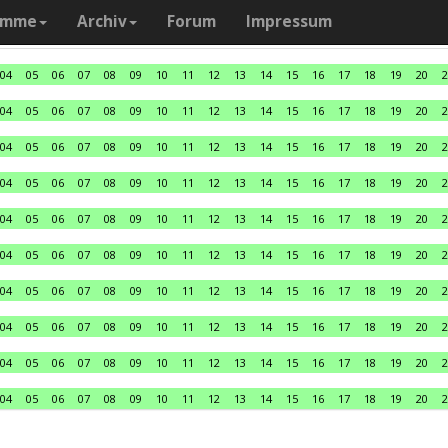
amme
Archiv
Forum
Impressum
04
05
06
07
08
09
10
11
12
13
14
15
16
17
18
19
20
2
04
05
06
07
08
09
10
11
12
13
14
15
16
17
18
19
20
2
04
05
06
07
08
09
10
11
12
13
14
15
16
17
18
19
20
2
04
05
06
07
08
09
10
11
12
13
14
15
16
17
18
19
20
2
04
05
06
07
08
09
10
11
12
13
14
15
16
17
18
19
20
2
04
05
06
07
08
09
10
11
12
13
14
15
16
17
18
19
20
2
04
05
06
07
08
09
10
11
12
13
14
15
16
17
18
19
20
2
04
05
06
07
08
09
10
11
12
13
14
15
16
17
18
19
20
2
04
05
06
07
08
09
10
11
12
13
14
15
16
17
18
19
20
2
04
05
06
07
08
09
10
11
12
13
14
15
16
17
18
19
20
2