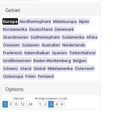
Gebiet
Europa
Nordhemisphäre
Mitteleuropa
Alpen
Nordamerika
Deutschland
Dänemark
Skandinavien
Südhemisphäre
Südamerika
Afrika
Ostasien
Südasien
Australien
Niederlande
Frankreich
Italien/Balkan
Spanien
Türkei/Nahost
Großbritannien
Baden Württemberg
Belgien
Schweiz
Island
Global
Mittelamerika
Österreich
Osteuropa
Polen
Finnland
Options
Intervall
Number of panels in row
1
3
6
12
24
1
2
3
4
6