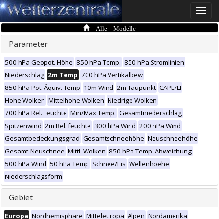
Toggle
naviga
Alle Modelle
Parameter
500 hPa Geopot. Höhe
850 hPa Temp.
850 hPa Stromlinien
Niederschlag
2m Temp
700 hPa Vertikalbew
850 hPa Pot. Äquiv. Temp
10m Wind
2m Taupunkt
CAPE/LI
Hohe Wolken
Mittelhohe Wolken
Niedrige Wolken
700 hPa Rel. Feuchte
Min/Max Temp.
Gesamtniederschlag
Spitzenwind
2m Rel. feuchte
300 hPa Wind
200 hPa Wind
Gesamtbedeckungsgrad
Gesamtschneehöhe
Neuschneehöhe
Gesamt-Neuschnee
Mittl. Wolken
850 hPa Temp. Abweichung
500 hPa Wind
50 hPa Temp
Schnee/Eis
Wellenhoehe
Niederschlagsform
Gebiet
Europa
Nordhemisphäre
Mitteleuropa
Alpen
Nordamerika