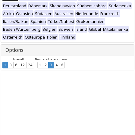
Deutschland
Dänemark
Skandinavien
Südhemisphäre
Südamerika
Afrika
Ostasien
Südasien
Australien
Niederlande
Frankreich
Italien/Balkan
Spanien
Türkei/Nahost
Großbritannien
Baden Württemberg
Belgien
Schweiz
Island
Global
Mittelamerika
Österreich
Osteuropa
Polen
Finnland
Options
Intervall
Number of panels in row
1
3
6
12
24
1
2
3
4
6