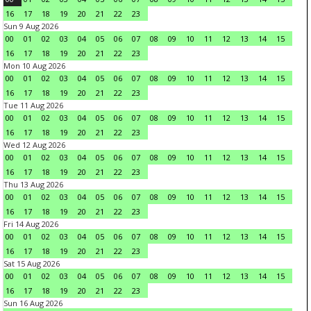
16
17
18
19
20
21
22
23
Sun 9 Aug 2026
00
01
02
03
04
05
06
07
08
09
10
11
12
13
14
15
16
17
18
19
20
21
22
23
Mon 10 Aug 2026
00
01
02
03
04
05
06
07
08
09
10
11
12
13
14
15
16
17
18
19
20
21
22
23
Tue 11 Aug 2026
00
01
02
03
04
05
06
07
08
09
10
11
12
13
14
15
16
17
18
19
20
21
22
23
Wed 12 Aug 2026
00
01
02
03
04
05
06
07
08
09
10
11
12
13
14
15
16
17
18
19
20
21
22
23
Thu 13 Aug 2026
00
01
02
03
04
05
06
07
08
09
10
11
12
13
14
15
16
17
18
19
20
21
22
23
Fri 14 Aug 2026
00
01
02
03
04
05
06
07
08
09
10
11
12
13
14
15
16
17
18
19
20
21
22
23
Sat 15 Aug 2026
00
01
02
03
04
05
06
07
08
09
10
11
12
13
14
15
16
17
18
19
20
21
22
23
Sun 16 Aug 2026