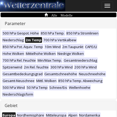
Toggle
naviga
Alle Modelle
Parameter
500 hPa Geopot. Höhe
850 hPa Temp.
850 hPa Stromlinien
Niederschlag
2m Temp
700 hPa Vertikalbew
850 hPa Pot. Äquiv. Temp
10m Wind
2m Taupunkt
CAPE/LI
Hohe Wolken
Mittelhohe Wolken
Niedrige Wolken
700 hPa Rel. Feuchte
Min/Max Temp.
Gesamtniederschlag
Spitzenwind
2m Rel. feuchte
300 hPa Wind
200 hPa Wind
Gesamtbedeckungsgrad
Gesamtschneehöhe
Neuschneehöhe
Gesamt-Neuschnee
Mittl. Wolken
850 hPa Temp. Abweichung
500 hPa Wind
50 hPa Temp
Schnee/Eis
Wellenhoehe
Niederschlagsform
Gebiet
Europa
Nordhemisphäre
Mitteleuropa
Alpen
Nordamerika