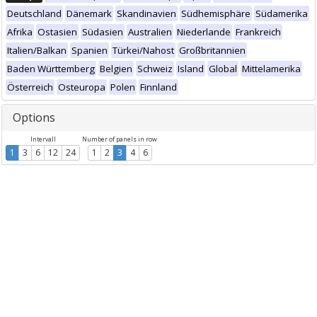
Deutschland
Dänemark
Skandinavien
Südhemisphäre
Südamerika
Afrika
Ostasien
Südasien
Australien
Niederlande
Frankreich
Italien/Balkan
Spanien
Türkei/Nahost
Großbritannien
Baden Württemberg
Belgien
Schweiz
Island
Global
Mittelamerika
Österreich
Osteuropa
Polen
Finnland
Options
Intervall
Number of panels in row
1
3
6
12
24
1
2
3
4
6