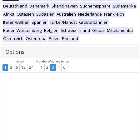
Deutschland
Dänemark
Skandinavien
Südhemisphäre
Südamerika
Afrika
Ostasien
Südasien
Australien
Niederlande
Frankreich
Italien/Balkan
Spanien
Türkei/Nahost
Großbritannien
Baden Württemberg
Belgien
Schweiz
Island
Global
Mittelamerika
Österreich
Osteuropa
Polen
Finnland
Options
Intervall
Number of panels in row
1
3
6
12
24
1
2
3
4
6