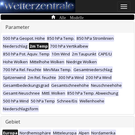
Toggle
naviga
Alle Modelle
Parameter
500 hPa Geopot. Höhe
850 hPa Temp.
850 hPa Stromlinien
Niederschlag
2m Temp
700 hPa Vertikalbew
850 hPa Pot. Äquiv. Temp
10m Wind
2m Taupunkt
CAPE/LI
Hohe Wolken
Mittelhohe Wolken
Niedrige Wolken
700 hPa Rel. Feuchte
Min/Max Temp.
Gesamtniederschlag
Spitzenwind
2m Rel. feuchte
300 hPa Wind
200 hPa Wind
Gesamtbedeckungsgrad
Gesamtschneehöhe
Neuschneehöhe
Gesamt-Neuschnee
Mittl. Wolken
850 hPa Temp. Abweichung
500 hPa Wind
50 hPa Temp
Schnee/Eis
Wellenhoehe
Niederschlagsform
Gebiet
Europa
Nordhemisphäre
Mitteleuropa
Alpen
Nordamerika