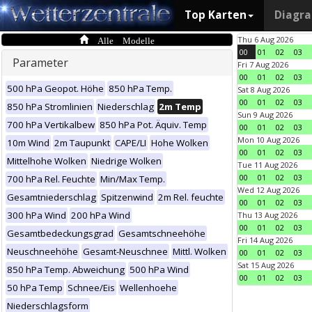
Top Karten
Diagr
Alle Modelle
Thu 6 Aug 2026
00
01
02
03
Parameter
Fri 7 Aug 2026
00
01
02
03
500 hPa Geopot. Höhe
850 hPa Temp.
Sat 8 Aug 2026
00
01
02
03
850 hPa Stromlinien
Niederschlag
2m Temp
Sun 9 Aug 2026
700 hPa Vertikalbew
850 hPa Pot. Äquiv. Temp
00
01
02
03
Mon 10 Aug 2026
10m Wind
2m Taupunkt
CAPE/LI
Hohe Wolken
00
01
02
03
Mittelhohe Wolken
Niedrige Wolken
Tue 11 Aug 2026
00
01
02
03
700 hPa Rel. Feuchte
Min/Max Temp.
Wed 12 Aug 2026
Gesamtniederschlag
Spitzenwind
2m Rel. feuchte
00
01
02
03
300 hPa Wind
200 hPa Wind
Thu 13 Aug 2026
00
01
02
03
Gesamtbedeckungsgrad
Gesamtschneehöhe
Fri 14 Aug 2026
Neuschneehöhe
Gesamt-Neuschnee
Mittl. Wolken
00
01
02
03
Sat 15 Aug 2026
850 hPa Temp. Abweichung
500 hPa Wind
00
01
02
03
50 hPa Temp
Schnee/Eis
Wellenhoehe
Niederschlagsform