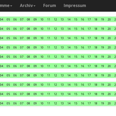
amme
Archiv
Forum
Impressum
04
05
06
07
08
09
10
11
12
13
14
15
16
17
18
19
20
2
04
05
06
07
08
09
10
11
12
13
14
15
16
17
18
19
20
2
04
05
06
07
08
09
10
11
12
13
14
15
16
17
18
19
20
2
04
05
06
07
08
09
10
11
12
13
14
15
16
17
18
19
20
2
04
05
06
07
08
09
10
11
12
13
14
15
16
17
18
19
20
2
04
05
06
07
08
09
10
11
12
13
14
15
16
17
18
19
20
2
04
05
06
07
08
09
10
11
12
13
14
15
16
17
18
19
20
2
04
05
06
07
08
09
10
11
12
13
14
15
16
17
18
19
20
2
04
05
06
07
08
09
10
11
12
13
14
15
16
17
18
19
20
2
04
05
06
07
08
09
10
11
12
13
14
15
16
17
18
19
20
2