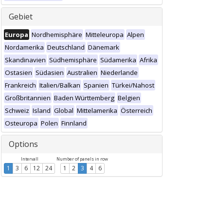
Gebiet
Europa
Nordhemisphäre
Mitteleuropa
Alpen
Nordamerika
Deutschland
Dänemark
Skandinavien
Südhemisphäre
Südamerika
Afrika
Ostasien
Südasien
Australien
Niederlande
Frankreich
Italien/Balkan
Spanien
Türkei/Nahost
Großbritannien
Baden Württemberg
Belgien
Schweiz
Island
Global
Mittelamerika
Österreich
Osteuropa
Polen
Finnland
Options
Intervall
Number of panels in row
1
3
6
12
24
1
2
3
4
6