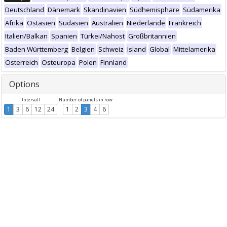
Deutschland
Dänemark
Skandinavien
Südhemisphäre
Südamerika
Afrika
Ostasien
Südasien
Australien
Niederlande
Frankreich
Italien/Balkan
Spanien
Türkei/Nahost
Großbritannien
Baden Württemberg
Belgien
Schweiz
Island
Global
Mittelamerika
Österreich
Osteuropa
Polen
Finnland
Options
Intervall
Number of panels in row
1
3
6
12
24
1
2
3
4
6