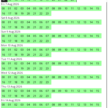
Fri 7 Aug 2026
00
01
02
03
04
05
06
07
08
09
10
11
12
13
14
15
16
17
18
19
20
21
22
23
Sat 8 Aug 2026
00
01
02
03
04
05
06
07
08
09
10
11
12
13
14
15
16
17
18
19
20
21
22
23
Sun 9 Aug 2026
00
01
02
03
04
05
06
07
08
09
10
11
12
13
14
15
16
17
18
19
20
21
22
23
Mon 10 Aug 2026
00
01
02
03
04
05
06
07
08
09
10
11
12
13
14
15
16
17
18
19
20
21
22
23
Tue 11 Aug 2026
00
01
02
03
04
05
06
07
08
09
10
11
12
13
14
15
16
17
18
19
20
21
22
23
Wed 12 Aug 2026
00
01
02
03
04
05
06
07
08
09
10
11
12
13
14
15
16
17
18
19
20
21
22
23
Thu 13 Aug 2026
00
01
02
03
04
05
06
07
08
09
10
11
12
13
14
15
16
17
18
19
20
21
22
23
Fri 14 Aug 2026
00
01
02
03
04
05
06
07
08
09
10
11
12
13
14
15