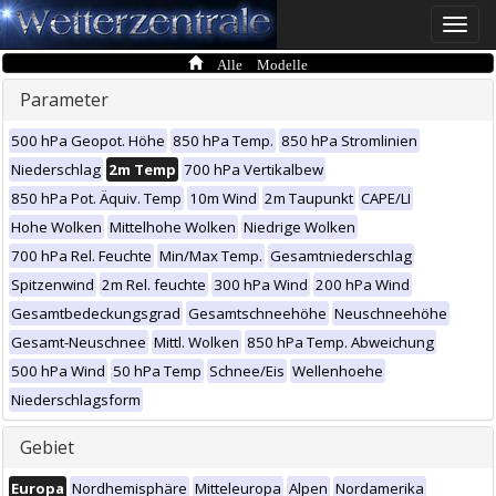
Toggle
naviga
Alle Modelle
Parameter
500 hPa Geopot. Höhe
850 hPa Temp.
850 hPa Stromlinien
Niederschlag
2m Temp
700 hPa Vertikalbew
850 hPa Pot. Äquiv. Temp
10m Wind
2m Taupunkt
CAPE/LI
Hohe Wolken
Mittelhohe Wolken
Niedrige Wolken
700 hPa Rel. Feuchte
Min/Max Temp.
Gesamtniederschlag
Spitzenwind
2m Rel. feuchte
300 hPa Wind
200 hPa Wind
Gesamtbedeckungsgrad
Gesamtschneehöhe
Neuschneehöhe
Gesamt-Neuschnee
Mittl. Wolken
850 hPa Temp. Abweichung
500 hPa Wind
50 hPa Temp
Schnee/Eis
Wellenhoehe
Niederschlagsform
Gebiet
Europa
Nordhemisphäre
Mitteleuropa
Alpen
Nordamerika