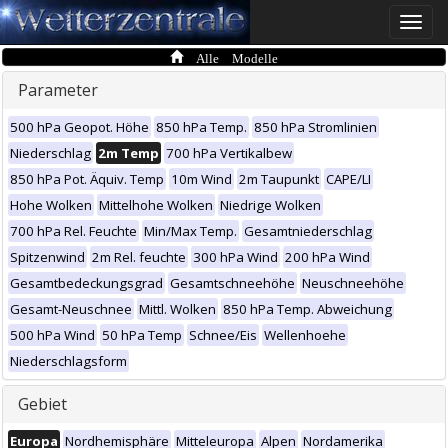
Toggle
naviga
Alle Modelle
Parameter
500 hPa Geopot. Höhe
850 hPa Temp.
850 hPa Stromlinien
Niederschlag
2m Temp
700 hPa Vertikalbew
850 hPa Pot. Äquiv. Temp
10m Wind
2m Taupunkt
CAPE/LI
Hohe Wolken
Mittelhohe Wolken
Niedrige Wolken
700 hPa Rel. Feuchte
Min/Max Temp.
Gesamtniederschlag
Spitzenwind
2m Rel. feuchte
300 hPa Wind
200 hPa Wind
Gesamtbedeckungsgrad
Gesamtschneehöhe
Neuschneehöhe
Gesamt-Neuschnee
Mittl. Wolken
850 hPa Temp. Abweichung
500 hPa Wind
50 hPa Temp
Schnee/Eis
Wellenhoehe
Niederschlagsform
Gebiet
Europa
Nordhemisphäre
Mitteleuropa
Alpen
Nordamerika