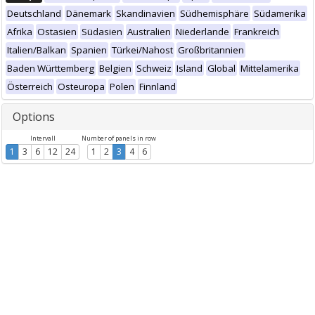
Deutschland
Dänemark
Skandinavien
Südhemisphäre
Südamerika
Afrika
Ostasien
Südasien
Australien
Niederlande
Frankreich
Italien/Balkan
Spanien
Türkei/Nahost
Großbritannien
Baden Württemberg
Belgien
Schweiz
Island
Global
Mittelamerika
Österreich
Osteuropa
Polen
Finnland
Options
Intervall
Number of panels in row
1
3
6
12
24
1
2
3
4
6