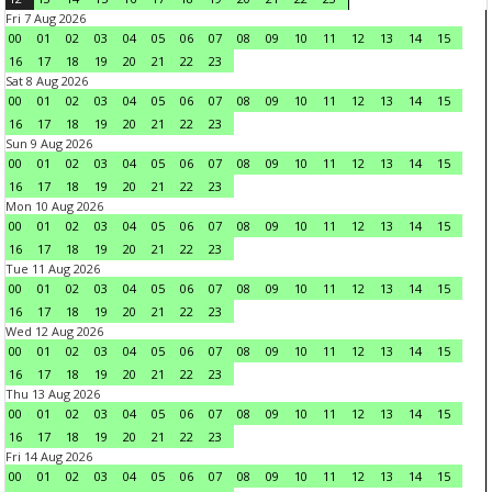
Fri 7 Aug 2026
00
01
02
03
04
05
06
07
08
09
10
11
12
13
14
15
16
17
18
19
20
21
22
23
Sat 8 Aug 2026
00
01
02
03
04
05
06
07
08
09
10
11
12
13
14
15
16
17
18
19
20
21
22
23
Sun 9 Aug 2026
00
01
02
03
04
05
06
07
08
09
10
11
12
13
14
15
16
17
18
19
20
21
22
23
Mon 10 Aug 2026
00
01
02
03
04
05
06
07
08
09
10
11
12
13
14
15
16
17
18
19
20
21
22
23
Tue 11 Aug 2026
00
01
02
03
04
05
06
07
08
09
10
11
12
13
14
15
16
17
18
19
20
21
22
23
Wed 12 Aug 2026
00
01
02
03
04
05
06
07
08
09
10
11
12
13
14
15
16
17
18
19
20
21
22
23
Thu 13 Aug 2026
00
01
02
03
04
05
06
07
08
09
10
11
12
13
14
15
16
17
18
19
20
21
22
23
Fri 14 Aug 2026
00
01
02
03
04
05
06
07
08
09
10
11
12
13
14
15