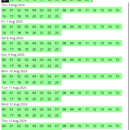
Thu 6 Aug 2026
00
01
02
03
04
05
06
07
08
09
10
11
12
13
14
15
16
17
18
19
20
21
22
23
Fri 7 Aug 2026
00
01
02
03
04
05
06
07
08
09
10
11
12
13
14
15
16
17
18
19
20
21
22
23
Sat 8 Aug 2026
00
01
02
03
04
05
06
07
08
09
10
11
12
13
14
15
16
17
18
19
20
21
22
23
Sun 9 Aug 2026
00
01
02
03
04
05
06
07
08
09
10
11
12
13
14
15
16
17
18
19
20
21
22
23
Mon 10 Aug 2026
00
01
02
03
04
05
06
07
08
09
10
11
12
13
14
15
16
17
18
19
20
21
22
23
Tue 11 Aug 2026
00
01
02
03
04
05
06
07
08
09
10
11
12
13
14
15
16
17
18
19
20
21
22
23
Wed 12 Aug 2026
00
01
02
03
04
05
06
07
08
09
10
11
12
13
14
15
16
17
18
19
20
21
22
23
Thu 13 Aug 2026
00
01
02
03
04
05
06
07
08
09
10
11
12
13
14
15