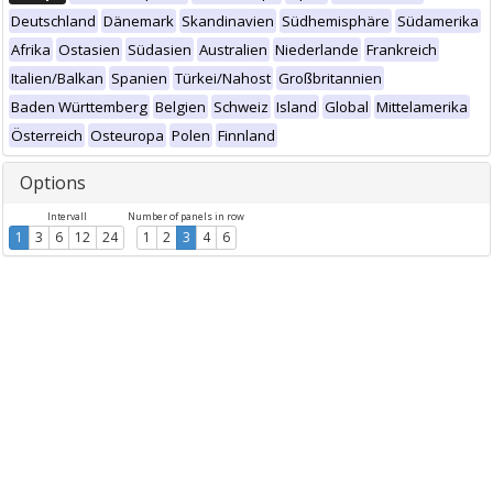
Deutschland
Dänemark
Skandinavien
Südhemisphäre
Südamerika
Afrika
Ostasien
Südasien
Australien
Niederlande
Frankreich
Italien/Balkan
Spanien
Türkei/Nahost
Großbritannien
Baden Württemberg
Belgien
Schweiz
Island
Global
Mittelamerika
Österreich
Osteuropa
Polen
Finnland
Options
Intervall
Number of panels in row
1
3
6
12
24
1
2
3
4
6