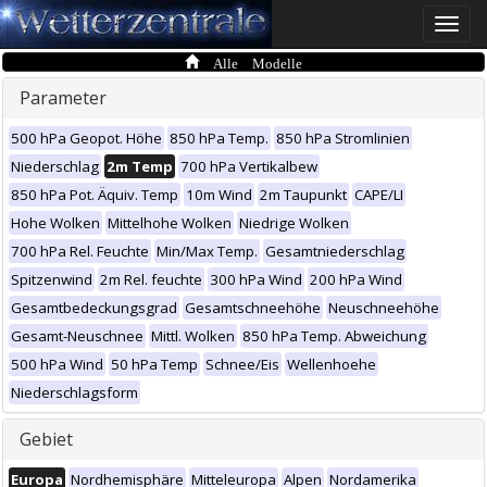
Toggle
naviga
Alle Modelle
Parameter
500 hPa Geopot. Höhe
850 hPa Temp.
850 hPa Stromlinien
Niederschlag
2m Temp
700 hPa Vertikalbew
850 hPa Pot. Äquiv. Temp
10m Wind
2m Taupunkt
CAPE/LI
Hohe Wolken
Mittelhohe Wolken
Niedrige Wolken
700 hPa Rel. Feuchte
Min/Max Temp.
Gesamtniederschlag
Spitzenwind
2m Rel. feuchte
300 hPa Wind
200 hPa Wind
Gesamtbedeckungsgrad
Gesamtschneehöhe
Neuschneehöhe
Gesamt-Neuschnee
Mittl. Wolken
850 hPa Temp. Abweichung
500 hPa Wind
50 hPa Temp
Schnee/Eis
Wellenhoehe
Niederschlagsform
Gebiet
Europa
Nordhemisphäre
Mitteleuropa
Alpen
Nordamerika