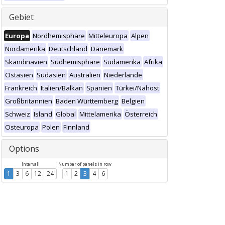
Gebiet
Europa
Nordhemisphäre
Mitteleuropa
Alpen
Nordamerika
Deutschland
Dänemark
Skandinavien
Südhemisphäre
Südamerika
Afrika
Ostasien
Südasien
Australien
Niederlande
Frankreich
Italien/Balkan
Spanien
Türkei/Nahost
Großbritannien
Baden Württemberg
Belgien
Schweiz
Island
Global
Mittelamerika
Österreich
Osteuropa
Polen
Finnland
Options
Intervall
Number of panels in row
1
3
6
12
24
1
2
3
4
6