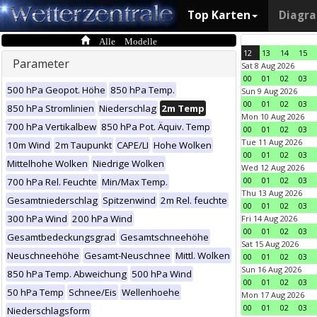
Top Karten
Diagr
Alle Modelle
12
13
14
15
Parameter
Sat 8 Aug 2026
00
01
02
03
500 hPa Geopot. Höhe
850 hPa Temp.
Sun 9 Aug 2026
00
01
02
03
850 hPa Stromlinien
Niederschlag
2m Temp
Mon 10 Aug 2026
700 hPa Vertikalbew
850 hPa Pot. Äquiv. Temp
00
01
02
03
Tue 11 Aug 2026
10m Wind
2m Taupunkt
CAPE/LI
Hohe Wolken
00
01
02
03
Mittelhohe Wolken
Niedrige Wolken
Wed 12 Aug 2026
00
01
02
03
700 hPa Rel. Feuchte
Min/Max Temp.
Thu 13 Aug 2026
Gesamtniederschlag
Spitzenwind
2m Rel. feuchte
00
01
02
03
300 hPa Wind
200 hPa Wind
Fri 14 Aug 2026
00
01
02
03
Gesamtbedeckungsgrad
Gesamtschneehöhe
Sat 15 Aug 2026
Neuschneehöhe
Gesamt-Neuschnee
Mittl. Wolken
00
01
02
03
Sun 16 Aug 2026
850 hPa Temp. Abweichung
500 hPa Wind
00
01
02
03
50 hPa Temp
Schnee/Eis
Wellenhoehe
Mon 17 Aug 2026
00
01
02
03
Niederschlagsform