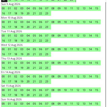
Sun 9 Aug 2026
00
01
02
03
04
05
06
07
08
09
10
11
12
13
14
15
16
17
18
19
20
21
22
23
Mon 10 Aug 2026
00
01
02
03
04
05
06
07
08
09
10
11
12
13
14
15
16
17
18
19
20
21
22
23
Tue 11 Aug 2026
00
01
02
03
04
05
06
07
08
09
10
11
12
13
14
15
16
17
18
19
20
21
22
23
Wed 12 Aug 2026
00
01
02
03
04
05
06
07
08
09
10
11
12
13
14
15
16
17
18
19
20
21
22
23
Thu 13 Aug 2026
00
01
02
03
04
05
06
07
08
09
10
11
12
13
14
15
16
17
18
19
20
21
22
23
Fri 14 Aug 2026
00
01
02
03
04
05
06
07
08
09
10
11
12
13
14
15
16
17
18
19
20
21
22
23
Sat 15 Aug 2026
00
01
02
03
04
05
06
07
08
09
10
11
12
13
14
15
16
17
18
19
20
21
22
23
Sun 16 Aug 2026
00
01
02
03
04
05
06
07
08
09
10
11
12
13
14
15