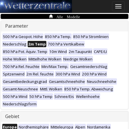
Toggle
naviga
Alle Modelle
Parameter
500 hPa Geopot. Höhe
850 hPa Temp.
850 hPa Stromlinien
Niederschlag
2m Temp
700 hPa Vertikalbew
850 hPa Pot. Äquiv. Temp
10m Wind
2m Taupunkt
CAPE/LI
Hohe Wolken
Mittelhohe Wolken
Niedrige Wolken
700 hPa Rel. Feuchte
Min/Max Temp.
Gesamtniederschlag
Spitzenwind
2m Rel. feuchte
300 hPa Wind
200 hPa Wind
Gesamtbedeckungsgrad
Gesamtschneehöhe
Neuschneehöhe
Gesamt-Neuschnee
Mittl. Wolken
850 hPa Temp. Abweichung
500 hPa Wind
50 hPa Temp
Schnee/Eis
Wellenhoehe
Niederschlagsform
Gebiet
Europa
Nordhemisphäre
Mitteleuropa
Alpen
Nordamerika