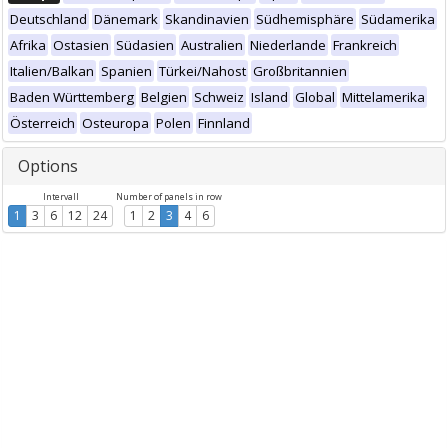
Deutschland
Dänemark
Skandinavien
Südhemisphäre
Südamerika
Afrika
Ostasien
Südasien
Australien
Niederlande
Frankreich
Italien/Balkan
Spanien
Türkei/Nahost
Großbritannien
Baden Württemberg
Belgien
Schweiz
Island
Global
Mittelamerika
Österreich
Osteuropa
Polen
Finnland
Options
Intervall
Number of panels in row
1
3
6
12
24
1
2
3
4
6