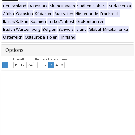
Deutschland
Dänemark
Skandinavien
Südhemisphäre
Südamerika
Afrika
Ostasien
Südasien
Australien
Niederlande
Frankreich
Italien/Balkan
Spanien
Türkei/Nahost
Großbritannien
Baden Württemberg
Belgien
Schweiz
Island
Global
Mittelamerika
Österreich
Osteuropa
Polen
Finnland
Options
Intervall
Number of panels in row
1
3
6
12
24
1
2
3
4
6