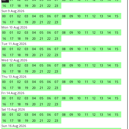
16
17
18
19
20
21
22
23
Sun 9 Aug 2026
00
01
02
03
04
05
06
07
08
09
10
11
12
13
14
15
16
17
18
19
20
21
22
23
Mon 10 Aug 2026
00
01
02
03
04
05
06
07
08
09
10
11
12
13
14
15
16
17
18
19
20
21
22
23
Tue 11 Aug 2026
00
01
02
03
04
05
06
07
08
09
10
11
12
13
14
15
16
17
18
19
20
21
22
23
Wed 12 Aug 2026
00
01
02
03
04
05
06
07
08
09
10
11
12
13
14
15
16
17
18
19
20
21
22
23
Thu 13 Aug 2026
00
01
02
03
04
05
06
07
08
09
10
11
12
13
14
15
16
17
18
19
20
21
22
23
Fri 14 Aug 2026
00
01
02
03
04
05
06
07
08
09
10
11
12
13
14
15
16
17
18
19
20
21
22
23
Sat 15 Aug 2026
00
01
02
03
04
05
06
07
08
09
10
11
12
13
14
15
16
17
18
19
20
21
22
23
Sun 16 Aug 2026