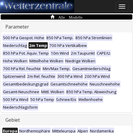
Toggle
naviga
Alle Modelle
Parameter
500 hPa Geopot. Höhe
850 hPa Temp.
850 hPa Stromlinien
Niederschlag
2m Temp
700 hPa Vertikalbew
850 hPa Pot. Äquiv. Temp
10m Wind
2m Taupunkt
CAPE/LI
Hohe Wolken
Mittelhohe Wolken
Niedrige Wolken
700 hPa Rel. Feuchte
Min/Max Temp.
Gesamtniederschlag
Spitzenwind
2m Rel. feuchte
300 hPa Wind
200 hPa Wind
Gesamtbedeckungsgrad
Gesamtschneehöhe
Neuschneehöhe
Gesamt-Neuschnee
Mittl. Wolken
850 hPa Temp. Abweichung
500 hPa Wind
50 hPa Temp
Schnee/Eis
Wellenhoehe
Niederschlagsform
Gebiet
Europa
Nordhemisphäre
Mitteleuropa
Alpen
Nordamerika