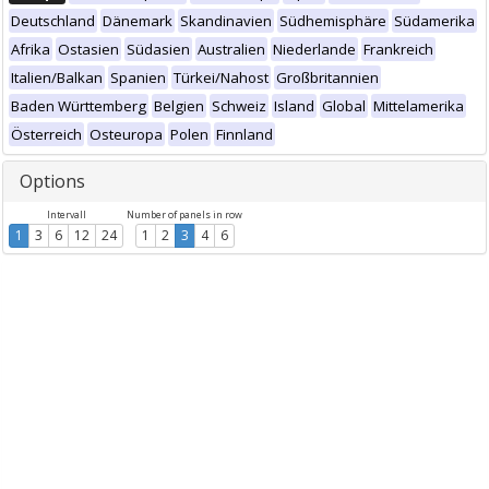
Deutschland
Dänemark
Skandinavien
Südhemisphäre
Südamerika
Afrika
Ostasien
Südasien
Australien
Niederlande
Frankreich
Italien/Balkan
Spanien
Türkei/Nahost
Großbritannien
Baden Württemberg
Belgien
Schweiz
Island
Global
Mittelamerika
Österreich
Osteuropa
Polen
Finnland
Options
Intervall
Number of panels in row
1
3
6
12
24
1
2
3
4
6