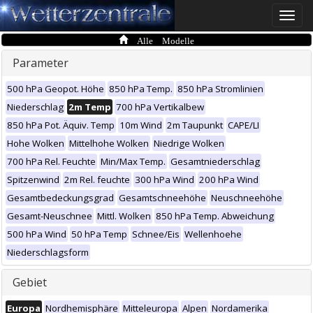
Toggle
naviga
Alle Modelle
Parameter
500 hPa Geopot. Höhe
850 hPa Temp.
850 hPa Stromlinien
Niederschlag
2m Temp
700 hPa Vertikalbew
850 hPa Pot. Äquiv. Temp
10m Wind
2m Taupunkt
CAPE/LI
Hohe Wolken
Mittelhohe Wolken
Niedrige Wolken
700 hPa Rel. Feuchte
Min/Max Temp.
Gesamtniederschlag
Spitzenwind
2m Rel. feuchte
300 hPa Wind
200 hPa Wind
Gesamtbedeckungsgrad
Gesamtschneehöhe
Neuschneehöhe
Gesamt-Neuschnee
Mittl. Wolken
850 hPa Temp. Abweichung
500 hPa Wind
50 hPa Temp
Schnee/Eis
Wellenhoehe
Niederschlagsform
Gebiet
Europa
Nordhemisphäre
Mitteleuropa
Alpen
Nordamerika