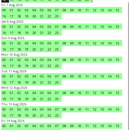
Fri 7 Aug 2026
00
01
02
03
04
05
06
07
08
09
10
11
12
13
14
15
16
17
18
19
20
21
22
23
Sat 8 Aug 2026
00
01
02
03
04
05
06
07
08
09
10
11
12
13
14
15
16
17
18
19
20
21
22
23
Sun 9 Aug 2026
00
01
02
03
04
05
06
07
08
09
10
11
12
13
14
15
16
17
18
19
20
21
22
23
Mon 10 Aug 2026
00
01
02
03
04
05
06
07
08
09
10
11
12
13
14
15
16
17
18
19
20
21
22
23
Tue 11 Aug 2026
00
01
02
03
04
05
06
07
08
09
10
11
12
13
14
15
16
17
18
19
20
21
22
23
Wed 12 Aug 2026
00
01
02
03
04
05
06
07
08
09
10
11
12
13
14
15
16
17
18
19
20
21
22
23
Thu 13 Aug 2026
00
01
02
03
04
05
06
07
08
09
10
11
12
13
14
15
16
17
18
19
20
21
22
23
Fri 14 Aug 2026
00
01
02
03
04
05
06
07
08
09
10
11
12
13
14
15