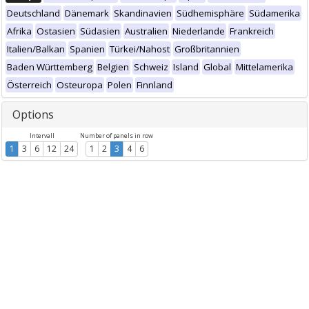
Deutschland
Dänemark
Skandinavien
Südhemisphäre
Südamerika
Afrika
Ostasien
Südasien
Australien
Niederlande
Frankreich
Italien/Balkan
Spanien
Türkei/Nahost
Großbritannien
Baden Württemberg
Belgien
Schweiz
Island
Global
Mittelamerika
Österreich
Osteuropa
Polen
Finnland
Options
Intervall
Number of panels in row
1
3
6
12
24
1
2
3
4
6