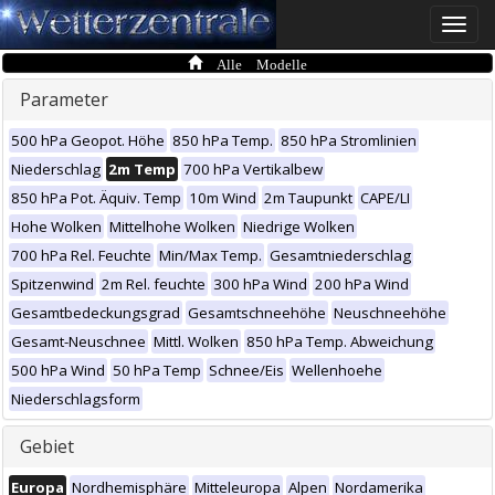
Toggle
naviga
Alle Modelle
Parameter
500 hPa Geopot. Höhe
850 hPa Temp.
850 hPa Stromlinien
Niederschlag
2m Temp
700 hPa Vertikalbew
850 hPa Pot. Äquiv. Temp
10m Wind
2m Taupunkt
CAPE/LI
Hohe Wolken
Mittelhohe Wolken
Niedrige Wolken
700 hPa Rel. Feuchte
Min/Max Temp.
Gesamtniederschlag
Spitzenwind
2m Rel. feuchte
300 hPa Wind
200 hPa Wind
Gesamtbedeckungsgrad
Gesamtschneehöhe
Neuschneehöhe
Gesamt-Neuschnee
Mittl. Wolken
850 hPa Temp. Abweichung
500 hPa Wind
50 hPa Temp
Schnee/Eis
Wellenhoehe
Niederschlagsform
Gebiet
Europa
Nordhemisphäre
Mitteleuropa
Alpen
Nordamerika