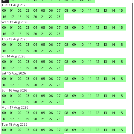
Tue 11 Aug 2026
00
01
02
03
04
05
06
07
08
09
10
11
12
13
14
15
16
17
18
19
20
21
22
23
Wed 12 Aug 2026
00
01
02
03
04
05
06
07
08
09
10
11
12
13
14
15
16
17
18
19
20
21
22
23
Thu 13 Aug 2026
00
01
02
03
04
05
06
07
08
09
10
11
12
13
14
15
16
17
18
19
20
21
22
23
Fri 14 Aug 2026
00
01
02
03
04
05
06
07
08
09
10
11
12
13
14
15
16
17
18
19
20
21
22
23
Sat 15 Aug 2026
00
01
02
03
04
05
06
07
08
09
10
11
12
13
14
15
16
17
18
19
20
21
22
23
Sun 16 Aug 2026
00
01
02
03
04
05
06
07
08
09
10
11
12
13
14
15
16
17
18
19
20
21
22
23
Mon 17 Aug 2026
00
01
02
03
04
05
06
07
08
09
10
11
12
13
14
15
16
17
18
19
20
21
22
23
Tue 18 Aug 2026
00
01
02
03
04
05
06
07
08
09
10
11
12
13
14
15