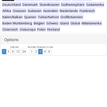
Deutschland
Dänemark
Skandinavien
Südhemisphäre
Südamerika
Afrika
Ostasien
Südasien
Australien
Niederlande
Frankreich
Italien/Balkan
Spanien
Türkei/Nahost
Großbritannien
Baden Württemberg
Belgien
Schweiz
Island
Global
Mittelamerika
Österreich
Osteuropa
Polen
Finnland
Options
Intervall
Number of panels in row
1
3
6
12
24
1
2
3
4
6