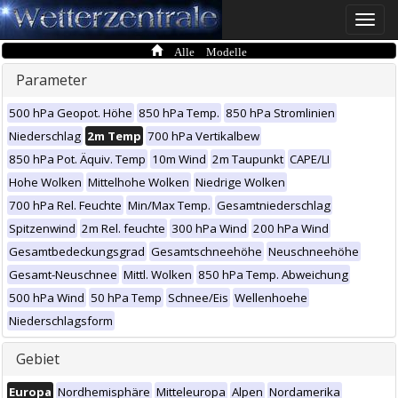
Toggle
naviga
Alle Modelle
Parameter
500 hPa Geopot. Höhe
850 hPa Temp.
850 hPa Stromlinien
Niederschlag
2m Temp
700 hPa Vertikalbew
850 hPa Pot. Äquiv. Temp
10m Wind
2m Taupunkt
CAPE/LI
Hohe Wolken
Mittelhohe Wolken
Niedrige Wolken
700 hPa Rel. Feuchte
Min/Max Temp.
Gesamtniederschlag
Spitzenwind
2m Rel. feuchte
300 hPa Wind
200 hPa Wind
Gesamtbedeckungsgrad
Gesamtschneehöhe
Neuschneehöhe
Gesamt-Neuschnee
Mittl. Wolken
850 hPa Temp. Abweichung
500 hPa Wind
50 hPa Temp
Schnee/Eis
Wellenhoehe
Niederschlagsform
Gebiet
Europa
Nordhemisphäre
Mitteleuropa
Alpen
Nordamerika