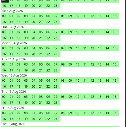
16
17
18
19
20
21
22
23
Sat 8 Aug 2026
00
01
02
03
04
05
06
07
08
09
10
11
12
13
14
15
16
17
18
19
20
21
22
23
Sun 9 Aug 2026
00
01
02
03
04
05
06
07
08
09
10
11
12
13
14
15
16
17
18
19
20
21
22
23
Mon 10 Aug 2026
00
01
02
03
04
05
06
07
08
09
10
11
12
13
14
15
16
17
18
19
20
21
22
23
Tue 11 Aug 2026
00
01
02
03
04
05
06
07
08
09
10
11
12
13
14
15
16
17
18
19
20
21
22
23
Wed 12 Aug 2026
00
01
02
03
04
05
06
07
08
09
10
11
12
13
14
15
16
17
18
19
20
21
22
23
Thu 13 Aug 2026
00
01
02
03
04
05
06
07
08
09
10
11
12
13
14
15
16
17
18
19
20
21
22
23
Fri 14 Aug 2026
00
01
02
03
04
05
06
07
08
09
10
11
12
13
14
15
16
17
18
19
20
21
22
23
Sat 15 Aug 2026