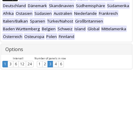
Deutschland
Dänemark
Skandinavien
Südhemisphäre
Südamerika
Afrika
Ostasien
Südasien
Australien
Niederlande
Frankreich
Italien/Balkan
Spanien
Türkei/Nahost
Großbritannien
Baden Württemberg
Belgien
Schweiz
Island
Global
Mittelamerika
Österreich
Osteuropa
Polen
Finnland
Options
Intervall
Number of panels in row
1
3
6
12
24
1
2
3
4
6