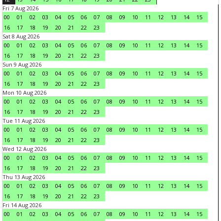
Fri 7 Aug 2026
00
01
02
03
04
05
06
07
08
09
10
11
12
13
14
15
16
17
18
19
20
21
22
23
Sat 8 Aug 2026
00
01
02
03
04
05
06
07
08
09
10
11
12
13
14
15
16
17
18
19
20
21
22
23
Sun 9 Aug 2026
00
01
02
03
04
05
06
07
08
09
10
11
12
13
14
15
16
17
18
19
20
21
22
23
Mon 10 Aug 2026
00
01
02
03
04
05
06
07
08
09
10
11
12
13
14
15
16
17
18
19
20
21
22
23
Tue 11 Aug 2026
00
01
02
03
04
05
06
07
08
09
10
11
12
13
14
15
16
17
18
19
20
21
22
23
Wed 12 Aug 2026
00
01
02
03
04
05
06
07
08
09
10
11
12
13
14
15
16
17
18
19
20
21
22
23
Thu 13 Aug 2026
00
01
02
03
04
05
06
07
08
09
10
11
12
13
14
15
16
17
18
19
20
21
22
23
Fri 14 Aug 2026
00
01
02
03
04
05
06
07
08
09
10
11
12
13
14
15