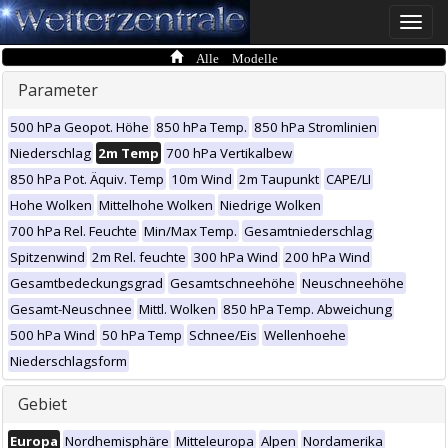
Toggle
naviga
Alle Modelle
Parameter
500 hPa Geopot. Höhe
850 hPa Temp.
850 hPa Stromlinien
Niederschlag
2m Temp
700 hPa Vertikalbew
850 hPa Pot. Äquiv. Temp
10m Wind
2m Taupunkt
CAPE/LI
Hohe Wolken
Mittelhohe Wolken
Niedrige Wolken
700 hPa Rel. Feuchte
Min/Max Temp.
Gesamtniederschlag
Spitzenwind
2m Rel. feuchte
300 hPa Wind
200 hPa Wind
Gesamtbedeckungsgrad
Gesamtschneehöhe
Neuschneehöhe
Gesamt-Neuschnee
Mittl. Wolken
850 hPa Temp. Abweichung
500 hPa Wind
50 hPa Temp
Schnee/Eis
Wellenhoehe
Niederschlagsform
Gebiet
Europa
Nordhemisphäre
Mitteleuropa
Alpen
Nordamerika