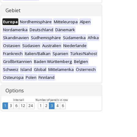
Gebiet
Europa
Nordhemisphäre
Mitteleuropa
Alpen
Nordamerika
Deutschland
Dänemark
Skandinavien
Südhemisphäre
Südamerika
Afrika
Ostasien
Südasien
Australien
Niederlande
Frankreich
Italien/Balkan
Spanien
Türkei/Nahost
Großbritannien
Baden Württemberg
Belgien
Schweiz
Island
Global
Mittelamerika
Österreich
Osteuropa
Polen
Finnland
Options
Intervall
Number of panels in row
1
3
6
12
24
1
2
3
4
6