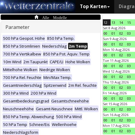
Top Karten
Diagr
Alle Modelle
12
13
14
15
Parameter
Sat 8 Aug 2026
00
01
02
03
500 hPa Geopot. Höhe
850 hPa Temp.
Sun 9 Aug 2026
00
01
02
03
850 hPa Stromlinien
Niederschlag
2m Temp
Mon 10 Aug 2026
700 hPa Vertikalbew
850 hPa Pot. Äquiv. Temp
00
01
02
03
Tue 11 Aug 2026
10m Wind
2m Taupunkt
CAPE/LI
Hohe Wolken
00
01
02
03
Mittelhohe Wolken
Niedrige Wolken
Wed 12 Aug 2026
00
01
02
03
700 hPa Rel. Feuchte
Min/Max Temp.
Thu 13 Aug 2026
Gesamtniederschlag
Spitzenwind
2m Rel. feuchte
00
01
02
03
300 hPa Wind
200 hPa Wind
Fri 14 Aug 2026
00
01
02
03
Gesamtbedeckungsgrad
Gesamtschneehöhe
Sat 15 Aug 2026
Neuschneehöhe
Gesamt-Neuschnee
Mittl. Wolken
00
01
02
03
Sun 16 Aug 2026
850 hPa Temp. Abweichung
500 hPa Wind
00
01
02
03
50 hPa Temp
Schnee/Eis
Wellenhoehe
Mon 17 Aug 2026
00
01
02
03
Niederschlagsform