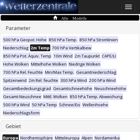
Toggle
naviga
Alle Modelle
Parameter
500 hPa Geopot. Höhe
850 hPa Temp.
850 hPa Stromlinien
Niederschlag
2m Temp
700 hPa Vertikalbew
850 hPa Pot. Äquiv. Temp
10m Wind
2m Taupunkt
CAPE/LI
Hohe Wolken
Mittelhohe Wolken
Niedrige Wolken
700 hPa Rel. Feuchte
Min/Max Temp.
Gesamtniederschlag
Spitzenwind
2m Rel. feuchte
300 hPa Wind
200 hPa Wind
Gesamtbedeckungsgrad
Gesamtschneehöhe
Neuschneehöhe
Gesamt-Neuschnee
Mittl. Wolken
850 hPa Temp. Abweichung
500 hPa Wind
50 hPa Temp
Schnee/Eis
Wellenhoehe
Niederschlagsform
Gebiet
Europa
Nordhemisphäre
Mitteleuropa
Alpen
Nordamerika