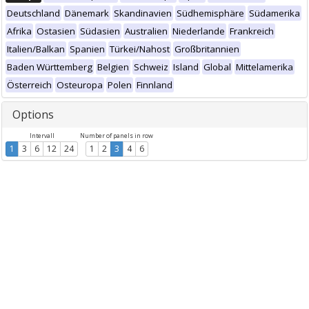
Deutschland
Dänemark
Skandinavien
Südhemisphäre
Südamerika
Afrika
Ostasien
Südasien
Australien
Niederlande
Frankreich
Italien/Balkan
Spanien
Türkei/Nahost
Großbritannien
Baden Württemberg
Belgien
Schweiz
Island
Global
Mittelamerika
Österreich
Osteuropa
Polen
Finnland
Options
Intervall
Number of panels in row
1
3
6
12
24
1
2
3
4
6