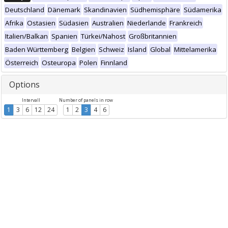
Deutschland
Dänemark
Skandinavien
Südhemisphäre
Südamerika
Afrika
Ostasien
Südasien
Australien
Niederlande
Frankreich
Italien/Balkan
Spanien
Türkei/Nahost
Großbritannien
Baden Württemberg
Belgien
Schweiz
Island
Global
Mittelamerika
Österreich
Osteuropa
Polen
Finnland
Options
Intervall
Number of panels in row
1
3
6
12
24
1
2
3
4
6