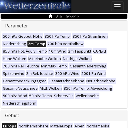
Toggle
naviga
Alle Modelle
Parameter
500 hPa Geopot. Höhe
850 hPa Temp.
850 hPa Stromlinien
Niederschlag
2m Temp
700 hPa Vertikalbew
850 hPa Pot. Äquiv. Temp
10m Wind
2m Taupunkt
CAPE/LI
Hohe Wolken
Mittelhohe Wolken
Niedrige Wolken
700 hPa Rel. Feuchte
Min/Max Temp.
Gesamtniederschlag
Spitzenwind
2m Rel. feuchte
300 hPa Wind
200 hPa Wind
Gesamtbedeckungsgrad
Gesamtschneehöhe
Neuschneehöhe
Gesamt-Neuschnee
Mittl. Wolken
850 hPa Temp. Abweichung
500 hPa Wind
50 hPa Temp
Schnee/Eis
Wellenhoehe
Niederschlagsform
Gebiet
Europa
Nordhemisphäre
Mitteleuropa
Alpen
Nordamerika