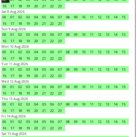
16
17
18
19
20
21
22
23
Sat 8 Aug 2026
00
01
02
03
04
05
06
07
08
09
10
11
12
13
14
15
16
17
18
19
20
21
22
23
Sun 9 Aug 2026
00
01
02
03
04
05
06
07
08
09
10
11
12
13
14
15
16
17
18
19
20
21
22
23
Mon 10 Aug 2026
00
01
02
03
04
05
06
07
08
09
10
11
12
13
14
15
16
17
18
19
20
21
22
23
Tue 11 Aug 2026
00
01
02
03
04
05
06
07
08
09
10
11
12
13
14
15
16
17
18
19
20
21
22
23
Wed 12 Aug 2026
00
01
02
03
04
05
06
07
08
09
10
11
12
13
14
15
16
17
18
19
20
21
22
23
Thu 13 Aug 2026
00
01
02
03
04
05
06
07
08
09
10
11
12
13
14
15
16
17
18
19
20
21
22
23
Fri 14 Aug 2026
00
01
02
03
04
05
06
07
08
09
10
11
12
13
14
15
16
17
18
19
20
21
22
23
Sat 15 Aug 2026