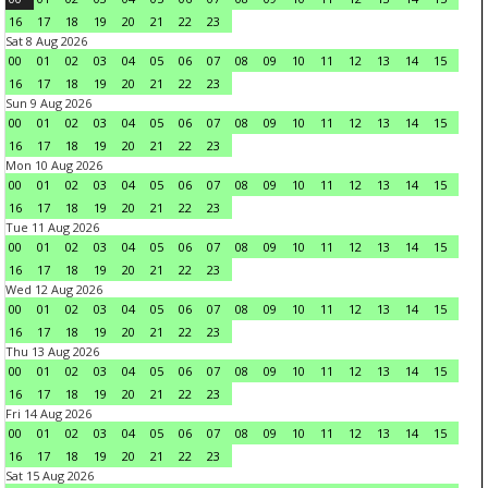
16
17
18
19
20
21
22
23
Sat 8 Aug 2026
00
01
02
03
04
05
06
07
08
09
10
11
12
13
14
15
16
17
18
19
20
21
22
23
Sun 9 Aug 2026
00
01
02
03
04
05
06
07
08
09
10
11
12
13
14
15
16
17
18
19
20
21
22
23
Mon 10 Aug 2026
00
01
02
03
04
05
06
07
08
09
10
11
12
13
14
15
16
17
18
19
20
21
22
23
Tue 11 Aug 2026
00
01
02
03
04
05
06
07
08
09
10
11
12
13
14
15
16
17
18
19
20
21
22
23
Wed 12 Aug 2026
00
01
02
03
04
05
06
07
08
09
10
11
12
13
14
15
16
17
18
19
20
21
22
23
Thu 13 Aug 2026
00
01
02
03
04
05
06
07
08
09
10
11
12
13
14
15
16
17
18
19
20
21
22
23
Fri 14 Aug 2026
00
01
02
03
04
05
06
07
08
09
10
11
12
13
14
15
16
17
18
19
20
21
22
23
Sat 15 Aug 2026