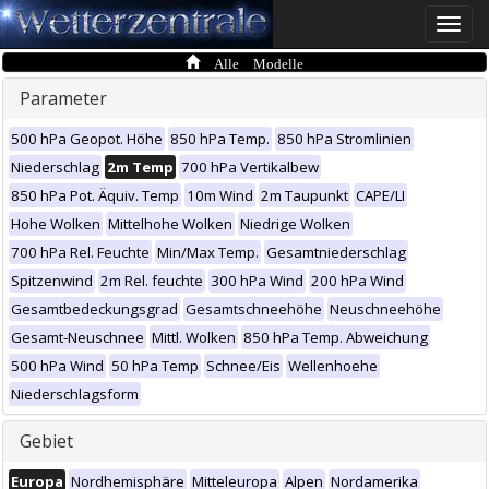
Toggle
naviga
Alle Modelle
Parameter
500 hPa Geopot. Höhe
850 hPa Temp.
850 hPa Stromlinien
Niederschlag
2m Temp
700 hPa Vertikalbew
850 hPa Pot. Äquiv. Temp
10m Wind
2m Taupunkt
CAPE/LI
Hohe Wolken
Mittelhohe Wolken
Niedrige Wolken
700 hPa Rel. Feuchte
Min/Max Temp.
Gesamtniederschlag
Spitzenwind
2m Rel. feuchte
300 hPa Wind
200 hPa Wind
Gesamtbedeckungsgrad
Gesamtschneehöhe
Neuschneehöhe
Gesamt-Neuschnee
Mittl. Wolken
850 hPa Temp. Abweichung
500 hPa Wind
50 hPa Temp
Schnee/Eis
Wellenhoehe
Niederschlagsform
Gebiet
Europa
Nordhemisphäre
Mitteleuropa
Alpen
Nordamerika