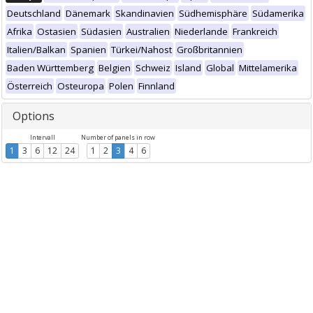
Deutschland
Dänemark
Skandinavien
Südhemisphäre
Südamerika
Afrika
Ostasien
Südasien
Australien
Niederlande
Frankreich
Italien/Balkan
Spanien
Türkei/Nahost
Großbritannien
Baden Württemberg
Belgien
Schweiz
Island
Global
Mittelamerika
Österreich
Osteuropa
Polen
Finnland
Options
Intervall
Number of panels in row
1
3
6
12
24
1
2
3
4
6