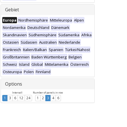
Gebiet
Europa
Nordhemisphäre
Mitteleuropa
Alpen
Nordamerika
Deutschland
Dänemark
Skandinavien
Südhemisphäre
Südamerika
Afrika
Ostasien
Südasien
Australien
Niederlande
Frankreich
Italien/Balkan
Spanien
Türkei/Nahost
Großbritannien
Baden Württemberg
Belgien
Schweiz
Island
Global
Mittelamerika
Österreich
Osteuropa
Polen
Finnland
Options
Intervall
Number of panels in row
1
3
6
12
24
1
2
3
4
6