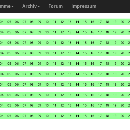
amme
Archiv
Forum
Impressum
04
05
06
07
08
09
10
11
12
13
14
15
16
17
18
19
20
2
04
05
06
07
08
09
10
11
12
13
14
15
16
17
18
19
20
2
04
05
06
07
08
09
10
11
12
13
14
15
16
17
18
19
20
2
04
05
06
07
08
09
10
11
12
13
14
15
16
17
18
19
20
2
04
05
06
07
08
09
10
11
12
13
14
15
16
17
18
19
20
2
04
05
06
07
08
09
10
11
12
13
14
15
16
17
18
19
20
2
04
05
06
07
08
09
10
11
12
13
14
15
16
17
18
19
20
2
04
05
06
07
08
09
10
11
12
13
14
15
16
17
18
19
20
2
04
05
06
07
08
09
10
11
12
13
14
15
16
17
18
19
20
2
04
05
06
07
08
09
10
11
12
13
14
15
16
17
18
19
20
2