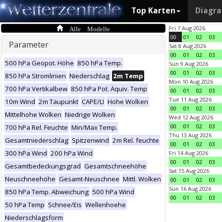
Top Karten
Diagr
Alle Modelle
Fri 7 Aug 2026
00
01
02
03
Parameter
Sat 8 Aug 2026
00
01
02
03
500 hPa Geopot. Höhe
850 hPa Temp.
Sun 9 Aug 2026
00
01
02
03
850 hPa Stromlinien
Niederschlag
2m Temp
Mon 10 Aug 2026
700 hPa Vertikalbew
850 hPa Pot. Äquiv. Temp
00
01
02
03
Tue 11 Aug 2026
10m Wind
2m Taupunkt
CAPE/LI
Hohe Wolken
00
01
02
03
Mittelhohe Wolken
Niedrige Wolken
Wed 12 Aug 2026
00
01
02
03
700 hPa Rel. Feuchte
Min/Max Temp.
Thu 13 Aug 2026
Gesamtniederschlag
Spitzenwind
2m Rel. feuchte
00
01
02
03
300 hPa Wind
200 hPa Wind
Fri 14 Aug 2026
00
01
02
03
Gesamtbedeckungsgrad
Gesamtschneehöhe
Sat 15 Aug 2026
Neuschneehöhe
Gesamt-Neuschnee
Mittl. Wolken
00
01
02
03
Sun 16 Aug 2026
850 hPa Temp. Abweichung
500 hPa Wind
00
01
02
03
50 hPa Temp
Schnee/Eis
Wellenhoehe
Niederschlagsform