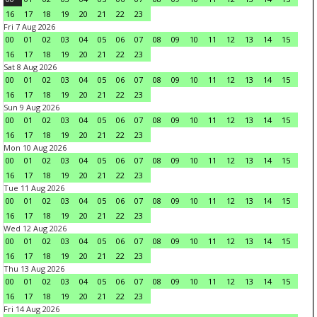
16
17
18
19
20
21
22
23
Fri 7 Aug 2026
00
01
02
03
04
05
06
07
08
09
10
11
12
13
14
15
16
17
18
19
20
21
22
23
Sat 8 Aug 2026
00
01
02
03
04
05
06
07
08
09
10
11
12
13
14
15
16
17
18
19
20
21
22
23
Sun 9 Aug 2026
00
01
02
03
04
05
06
07
08
09
10
11
12
13
14
15
16
17
18
19
20
21
22
23
Mon 10 Aug 2026
00
01
02
03
04
05
06
07
08
09
10
11
12
13
14
15
16
17
18
19
20
21
22
23
Tue 11 Aug 2026
00
01
02
03
04
05
06
07
08
09
10
11
12
13
14
15
16
17
18
19
20
21
22
23
Wed 12 Aug 2026
00
01
02
03
04
05
06
07
08
09
10
11
12
13
14
15
16
17
18
19
20
21
22
23
Thu 13 Aug 2026
00
01
02
03
04
05
06
07
08
09
10
11
12
13
14
15
16
17
18
19
20
21
22
23
Fri 14 Aug 2026