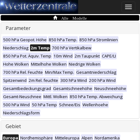
Toggle
naviga
Alle Modelle
Parameter
500 hPa Geopot. Höhe
850 hPa Temp.
850 hPa Stromlinien
Niederschlag
2m Temp
700 hPa Vertikalbew
850 hPa Pot. Äquiv. Temp
10m Wind
2m Taupunkt
CAPE/LI
Hohe Wolken
Mittelhohe Wolken
Niedrige Wolken
700 hPa Rel. Feuchte
Min/Max Temp.
Gesamtniederschlag
Spitzenwind
2m Rel. feuchte
300 hPa Wind
200 hPa Wind
Gesamtbedeckungsgrad
Gesamtschneehöhe
Neuschneehöhe
Gesamt-Neuschnee
Mittl. Wolken
850 hPa Temp. Abweichung
500 hPa Wind
50 hPa Temp
Schnee/Eis
Wellenhoehe
Niederschlagsform
Gebiet
Europa
Nordhemisphäre
Mitteleuropa
Alpen
Nordamerika