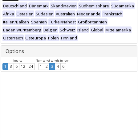
Deutschland
Dänemark
Skandinavien
Südhemisphäre
Südamerika
Afrika
Ostasien
Südasien
Australien
Niederlande
Frankreich
Italien/Balkan
Spanien
Türkei/Nahost
Großbritannien
Baden Württemberg
Belgien
Schweiz
Island
Global
Mittelamerika
Österreich
Osteuropa
Polen
Finnland
Options
Intervall
Number of panels in row
1
3
6
12
24
1
2
3
4
6