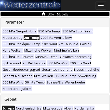
Toggle
naviga
Alle Modelle
Parameter
500 hPa Geopot. Höhe
850 hPa Temp.
850 hPa Stromlinien
Niederschlag
2m Temp
700 hPa Vertikalbew
850 hPa Pot. Äquiv. Temp
10m Wind
2m Taupunkt
CAPE/LI
Hohe Wolken
Mittelhohe Wolken
Niedrige Wolken
700 hPa Rel. Feuchte
Min/Max Temp.
Gesamtniederschlag
Spitzenwind
2m Rel. feuchte
300 hPa Wind
200 hPa Wind
Gesamtbedeckungsgrad
Gesamtschneehöhe
Neuschneehöhe
Gesamt-Neuschnee
Mittl. Wolken
850 hPa Temp. Abweichung
500 hPa Wind
50 hPa Temp
Schnee/Eis
Wellenhoehe
Niederschlagsform
Gebiet
Europa
Nordhemisphäre
Mitteleuropa
Alpen
Nordamerika