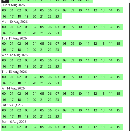
Sun 9 Aug 2026
00
01
02
03
04
05
06
07
08
09
10
11
12
13
14
15
16
17
18
19
20
21
22
23
Mon 10 Aug 2026
00
01
02
03
04
05
06
07
08
09
10
11
12
13
14
15
16
17
18
19
20
21
22
23
Tue 11 Aug 2026
00
01
02
03
04
05
06
07
08
09
10
11
12
13
14
15
16
17
18
19
20
21
22
23
Wed 12 Aug 2026
00
01
02
03
04
05
06
07
08
09
10
11
12
13
14
15
16
17
18
19
20
21
22
23
Thu 13 Aug 2026
00
01
02
03
04
05
06
07
08
09
10
11
12
13
14
15
16
17
18
19
20
21
22
23
Fri 14 Aug 2026
00
01
02
03
04
05
06
07
08
09
10
11
12
13
14
15
16
17
18
19
20
21
22
23
Sat 15 Aug 2026
00
01
02
03
04
05
06
07
08
09
10
11
12
13
14
15
16
17
18
19
20
21
22
23
Sun 16 Aug 2026
00
01
02
03
04
05
06
07
08
09
10
11
12
13
14
15