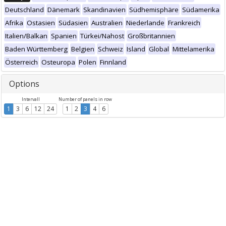
Deutschland
Dänemark
Skandinavien
Südhemisphäre
Südamerika
Afrika
Ostasien
Südasien
Australien
Niederlande
Frankreich
Italien/Balkan
Spanien
Türkei/Nahost
Großbritannien
Baden Württemberg
Belgien
Schweiz
Island
Global
Mittelamerika
Österreich
Osteuropa
Polen
Finnland
Options
Intervall
Number of panels in row
1
3
6
12
24
1
2
3
4
6