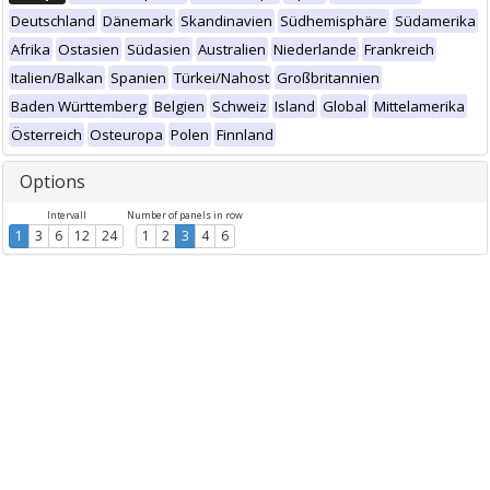
Deutschland
Dänemark
Skandinavien
Südhemisphäre
Südamerika
Afrika
Ostasien
Südasien
Australien
Niederlande
Frankreich
Italien/Balkan
Spanien
Türkei/Nahost
Großbritannien
Baden Württemberg
Belgien
Schweiz
Island
Global
Mittelamerika
Österreich
Osteuropa
Polen
Finnland
Options
Intervall
Number of panels in row
1
3
6
12
24
1
2
3
4
6