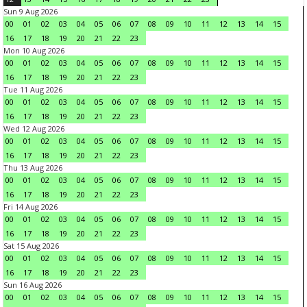
Sun 9 Aug 2026
00
01
02
03
04
05
06
07
08
09
10
11
12
13
14
15
16
17
18
19
20
21
22
23
Mon 10 Aug 2026
00
01
02
03
04
05
06
07
08
09
10
11
12
13
14
15
16
17
18
19
20
21
22
23
Tue 11 Aug 2026
00
01
02
03
04
05
06
07
08
09
10
11
12
13
14
15
16
17
18
19
20
21
22
23
Wed 12 Aug 2026
00
01
02
03
04
05
06
07
08
09
10
11
12
13
14
15
16
17
18
19
20
21
22
23
Thu 13 Aug 2026
00
01
02
03
04
05
06
07
08
09
10
11
12
13
14
15
16
17
18
19
20
21
22
23
Fri 14 Aug 2026
00
01
02
03
04
05
06
07
08
09
10
11
12
13
14
15
16
17
18
19
20
21
22
23
Sat 15 Aug 2026
00
01
02
03
04
05
06
07
08
09
10
11
12
13
14
15
16
17
18
19
20
21
22
23
Sun 16 Aug 2026
00
01
02
03
04
05
06
07
08
09
10
11
12
13
14
15