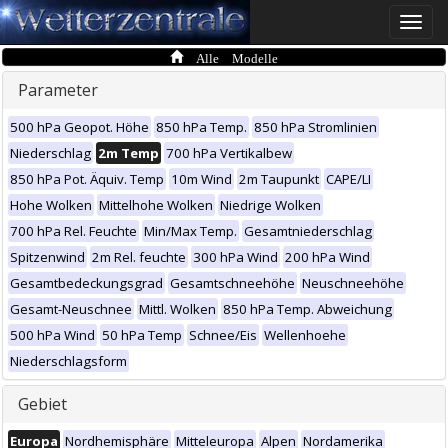
Toggle
naviga
Alle Modelle
Parameter
500 hPa Geopot. Höhe
850 hPa Temp.
850 hPa Stromlinien
Niederschlag
2m Temp
700 hPa Vertikalbew
850 hPa Pot. Äquiv. Temp
10m Wind
2m Taupunkt
CAPE/LI
Hohe Wolken
Mittelhohe Wolken
Niedrige Wolken
700 hPa Rel. Feuchte
Min/Max Temp.
Gesamtniederschlag
Spitzenwind
2m Rel. feuchte
300 hPa Wind
200 hPa Wind
Gesamtbedeckungsgrad
Gesamtschneehöhe
Neuschneehöhe
Gesamt-Neuschnee
Mittl. Wolken
850 hPa Temp. Abweichung
500 hPa Wind
50 hPa Temp
Schnee/Eis
Wellenhoehe
Niederschlagsform
Gebiet
Europa
Nordhemisphäre
Mitteleuropa
Alpen
Nordamerika