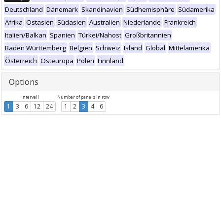
Deutschland
Dänemark
Skandinavien
Südhemisphäre
Südamerika
Afrika
Ostasien
Südasien
Australien
Niederlande
Frankreich
Italien/Balkan
Spanien
Türkei/Nahost
Großbritannien
Baden Württemberg
Belgien
Schweiz
Island
Global
Mittelamerika
Österreich
Osteuropa
Polen
Finnland
Options
Intervall
Number of panels in row
1
3
6
12
24
1
2
3
4
6