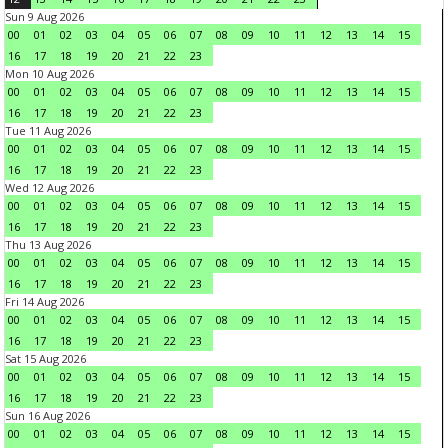
Sun 9 Aug 2026
00
01
02
03
04
05
06
07
08
09
10
11
12
13
14
15
16
17
18
19
20
21
22
23
Mon 10 Aug 2026
00
01
02
03
04
05
06
07
08
09
10
11
12
13
14
15
16
17
18
19
20
21
22
23
Tue 11 Aug 2026
00
01
02
03
04
05
06
07
08
09
10
11
12
13
14
15
16
17
18
19
20
21
22
23
Wed 12 Aug 2026
00
01
02
03
04
05
06
07
08
09
10
11
12
13
14
15
16
17
18
19
20
21
22
23
Thu 13 Aug 2026
00
01
02
03
04
05
06
07
08
09
10
11
12
13
14
15
16
17
18
19
20
21
22
23
Fri 14 Aug 2026
00
01
02
03
04
05
06
07
08
09
10
11
12
13
14
15
16
17
18
19
20
21
22
23
Sat 15 Aug 2026
00
01
02
03
04
05
06
07
08
09
10
11
12
13
14
15
16
17
18
19
20
21
22
23
Sun 16 Aug 2026
00
01
02
03
04
05
06
07
08
09
10
11
12
13
14
15