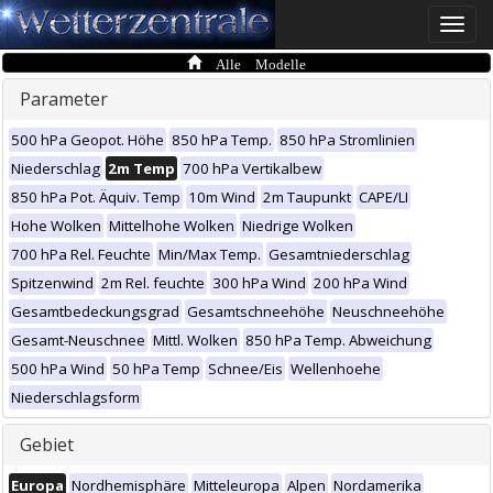
Toggle
naviga
Alle Modelle
Parameter
500 hPa Geopot. Höhe
850 hPa Temp.
850 hPa Stromlinien
Niederschlag
2m Temp
700 hPa Vertikalbew
850 hPa Pot. Äquiv. Temp
10m Wind
2m Taupunkt
CAPE/LI
Hohe Wolken
Mittelhohe Wolken
Niedrige Wolken
700 hPa Rel. Feuchte
Min/Max Temp.
Gesamtniederschlag
Spitzenwind
2m Rel. feuchte
300 hPa Wind
200 hPa Wind
Gesamtbedeckungsgrad
Gesamtschneehöhe
Neuschneehöhe
Gesamt-Neuschnee
Mittl. Wolken
850 hPa Temp. Abweichung
500 hPa Wind
50 hPa Temp
Schnee/Eis
Wellenhoehe
Niederschlagsform
Gebiet
Europa
Nordhemisphäre
Mitteleuropa
Alpen
Nordamerika