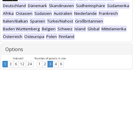
Deutschland
Dänemark
Skandinavien
Südhemisphäre
Südamerika
Afrika
Ostasien
Südasien
Australien
Niederlande
Frankreich
Italien/Balkan
Spanien
Türkei/Nahost
Großbritannien
Baden Württemberg
Belgien
Schweiz
Island
Global
Mittelamerika
Österreich
Osteuropa
Polen
Finnland
Options
Intervall
Number of panels in row
1
3
6
12
24
1
2
3
4
6