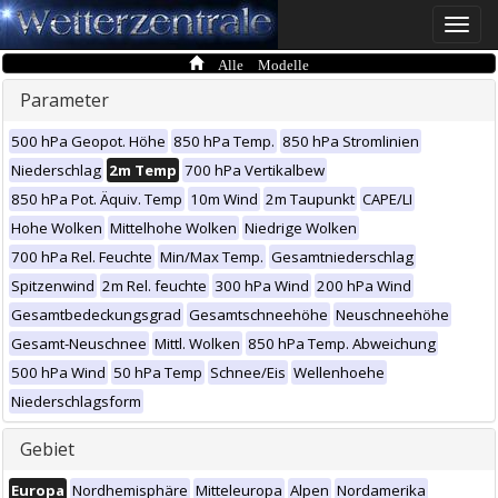
Toggle
naviga
Alle Modelle
Parameter
500 hPa Geopot. Höhe
850 hPa Temp.
850 hPa Stromlinien
Niederschlag
2m Temp
700 hPa Vertikalbew
850 hPa Pot. Äquiv. Temp
10m Wind
2m Taupunkt
CAPE/LI
Hohe Wolken
Mittelhohe Wolken
Niedrige Wolken
700 hPa Rel. Feuchte
Min/Max Temp.
Gesamtniederschlag
Spitzenwind
2m Rel. feuchte
300 hPa Wind
200 hPa Wind
Gesamtbedeckungsgrad
Gesamtschneehöhe
Neuschneehöhe
Gesamt-Neuschnee
Mittl. Wolken
850 hPa Temp. Abweichung
500 hPa Wind
50 hPa Temp
Schnee/Eis
Wellenhoehe
Niederschlagsform
Gebiet
Europa
Nordhemisphäre
Mitteleuropa
Alpen
Nordamerika