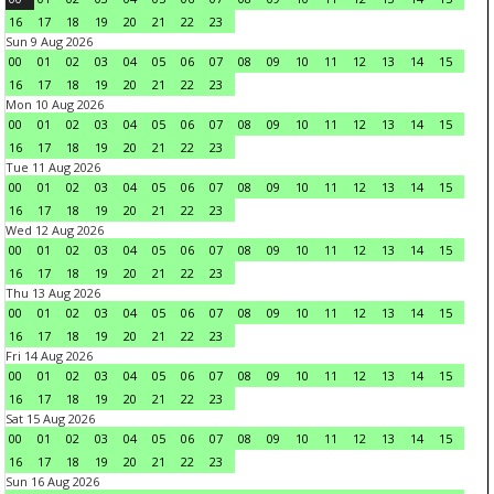
16
17
18
19
20
21
22
23
Sun 9 Aug 2026
00
01
02
03
04
05
06
07
08
09
10
11
12
13
14
15
16
17
18
19
20
21
22
23
Mon 10 Aug 2026
00
01
02
03
04
05
06
07
08
09
10
11
12
13
14
15
16
17
18
19
20
21
22
23
Tue 11 Aug 2026
00
01
02
03
04
05
06
07
08
09
10
11
12
13
14
15
16
17
18
19
20
21
22
23
Wed 12 Aug 2026
00
01
02
03
04
05
06
07
08
09
10
11
12
13
14
15
16
17
18
19
20
21
22
23
Thu 13 Aug 2026
00
01
02
03
04
05
06
07
08
09
10
11
12
13
14
15
16
17
18
19
20
21
22
23
Fri 14 Aug 2026
00
01
02
03
04
05
06
07
08
09
10
11
12
13
14
15
16
17
18
19
20
21
22
23
Sat 15 Aug 2026
00
01
02
03
04
05
06
07
08
09
10
11
12
13
14
15
16
17
18
19
20
21
22
23
Sun 16 Aug 2026