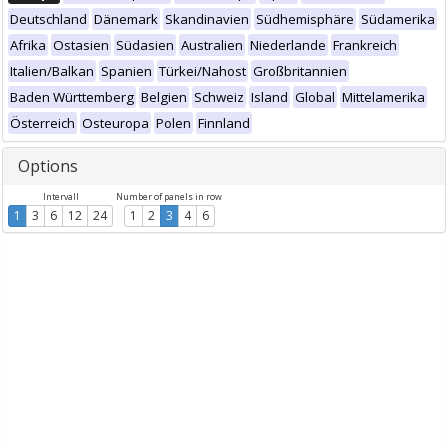
Deutschland
Dänemark
Skandinavien
Südhemisphäre
Südamerika
Afrika
Ostasien
Südasien
Australien
Niederlande
Frankreich
Italien/Balkan
Spanien
Türkei/Nahost
Großbritannien
Baden Württemberg
Belgien
Schweiz
Island
Global
Mittelamerika
Österreich
Osteuropa
Polen
Finnland
Options
Intervall
Number of panels in row
1
3
6
12
24
1
2
3
4
6