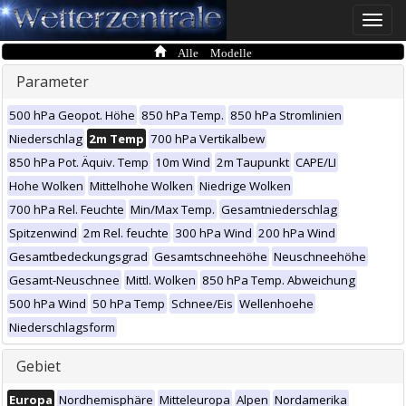
Toggle
naviga
Alle Modelle
Parameter
500 hPa Geopot. Höhe
850 hPa Temp.
850 hPa Stromlinien
Niederschlag
2m Temp
700 hPa Vertikalbew
850 hPa Pot. Äquiv. Temp
10m Wind
2m Taupunkt
CAPE/LI
Hohe Wolken
Mittelhohe Wolken
Niedrige Wolken
700 hPa Rel. Feuchte
Min/Max Temp.
Gesamtniederschlag
Spitzenwind
2m Rel. feuchte
300 hPa Wind
200 hPa Wind
Gesamtbedeckungsgrad
Gesamtschneehöhe
Neuschneehöhe
Gesamt-Neuschnee
Mittl. Wolken
850 hPa Temp. Abweichung
500 hPa Wind
50 hPa Temp
Schnee/Eis
Wellenhoehe
Niederschlagsform
Gebiet
Europa
Nordhemisphäre
Mitteleuropa
Alpen
Nordamerika