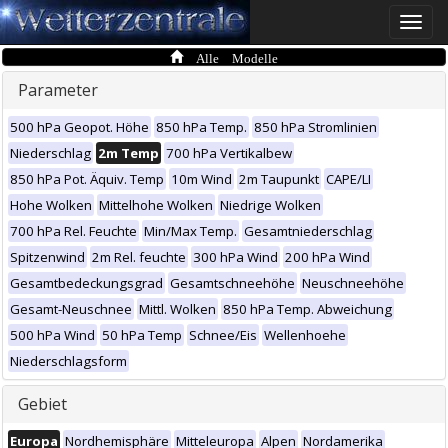
Toggle
naviga
Alle Modelle
Parameter
500 hPa Geopot. Höhe
850 hPa Temp.
850 hPa Stromlinien
Niederschlag
2m Temp
700 hPa Vertikalbew
850 hPa Pot. Äquiv. Temp
10m Wind
2m Taupunkt
CAPE/LI
Hohe Wolken
Mittelhohe Wolken
Niedrige Wolken
700 hPa Rel. Feuchte
Min/Max Temp.
Gesamtniederschlag
Spitzenwind
2m Rel. feuchte
300 hPa Wind
200 hPa Wind
Gesamtbedeckungsgrad
Gesamtschneehöhe
Neuschneehöhe
Gesamt-Neuschnee
Mittl. Wolken
850 hPa Temp. Abweichung
500 hPa Wind
50 hPa Temp
Schnee/Eis
Wellenhoehe
Niederschlagsform
Gebiet
Europa
Nordhemisphäre
Mitteleuropa
Alpen
Nordamerika