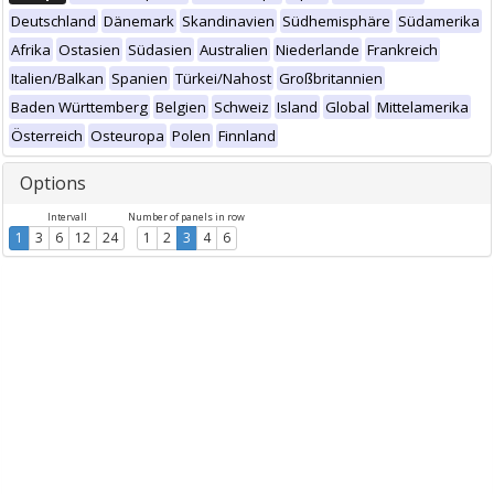
Deutschland
Dänemark
Skandinavien
Südhemisphäre
Südamerika
Afrika
Ostasien
Südasien
Australien
Niederlande
Frankreich
Italien/Balkan
Spanien
Türkei/Nahost
Großbritannien
Baden Württemberg
Belgien
Schweiz
Island
Global
Mittelamerika
Österreich
Osteuropa
Polen
Finnland
Options
Intervall
Number of panels in row
1
3
6
12
24
1
2
3
4
6