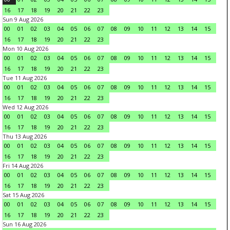
16
17
18
19
20
21
22
23
Sun 9 Aug 2026
00
01
02
03
04
05
06
07
08
09
10
11
12
13
14
15
16
17
18
19
20
21
22
23
Mon 10 Aug 2026
00
01
02
03
04
05
06
07
08
09
10
11
12
13
14
15
16
17
18
19
20
21
22
23
Tue 11 Aug 2026
00
01
02
03
04
05
06
07
08
09
10
11
12
13
14
15
16
17
18
19
20
21
22
23
Wed 12 Aug 2026
00
01
02
03
04
05
06
07
08
09
10
11
12
13
14
15
16
17
18
19
20
21
22
23
Thu 13 Aug 2026
00
01
02
03
04
05
06
07
08
09
10
11
12
13
14
15
16
17
18
19
20
21
22
23
Fri 14 Aug 2026
00
01
02
03
04
05
06
07
08
09
10
11
12
13
14
15
16
17
18
19
20
21
22
23
Sat 15 Aug 2026
00
01
02
03
04
05
06
07
08
09
10
11
12
13
14
15
16
17
18
19
20
21
22
23
Sun 16 Aug 2026