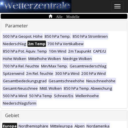
Toggle
naviga
Alle Modelle
Parameter
500 hPa Geopot. Höhe
850 hPa Temp.
850 hPa Stromlinien
Niederschlag
2m Temp
700 hPa Vertikalbew
850 hPa Pot. Äquiv. Temp
10m Wind
2m Taupunkt
CAPE/LI
Hohe Wolken
Mittelhohe Wolken
Niedrige Wolken
700 hPa Rel. Feuchte
Min/Max Temp.
Gesamtniederschlag
Spitzenwind
2m Rel. feuchte
300 hPa Wind
200 hPa Wind
Gesamtbedeckungsgrad
Gesamtschneehöhe
Neuschneehöhe
Gesamt-Neuschnee
Mittl. Wolken
850 hPa Temp. Abweichung
500 hPa Wind
50 hPa Temp
Schnee/Eis
Wellenhoehe
Niederschlagsform
Gebiet
Europa
Nordhemisphäre
Mitteleuropa
Alpen
Nordamerika