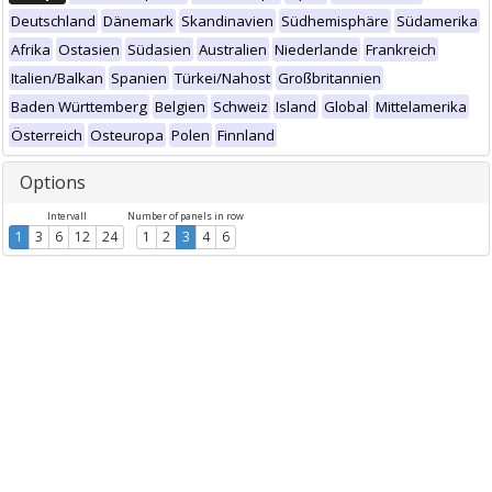
Deutschland
Dänemark
Skandinavien
Südhemisphäre
Südamerika
Afrika
Ostasien
Südasien
Australien
Niederlande
Frankreich
Italien/Balkan
Spanien
Türkei/Nahost
Großbritannien
Baden Württemberg
Belgien
Schweiz
Island
Global
Mittelamerika
Österreich
Osteuropa
Polen
Finnland
Options
Intervall
Number of panels in row
1
3
6
12
24
1
2
3
4
6