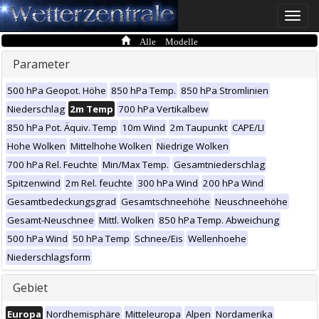
Toggle
naviga
Alle Modelle
Parameter
500 hPa Geopot. Höhe
850 hPa Temp.
850 hPa Stromlinien
Niederschlag
2m Temp
700 hPa Vertikalbew
850 hPa Pot. Äquiv. Temp
10m Wind
2m Taupunkt
CAPE/LI
Hohe Wolken
Mittelhohe Wolken
Niedrige Wolken
700 hPa Rel. Feuchte
Min/Max Temp.
Gesamtniederschlag
Spitzenwind
2m Rel. feuchte
300 hPa Wind
200 hPa Wind
Gesamtbedeckungsgrad
Gesamtschneehöhe
Neuschneehöhe
Gesamt-Neuschnee
Mittl. Wolken
850 hPa Temp. Abweichung
500 hPa Wind
50 hPa Temp
Schnee/Eis
Wellenhoehe
Niederschlagsform
Gebiet
Europa
Nordhemisphäre
Mitteleuropa
Alpen
Nordamerika