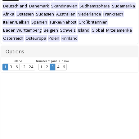
Deutschland
Dänemark
Skandinavien
Südhemisphäre
Südamerika
Afrika
Ostasien
Südasien
Australien
Niederlande
Frankreich
Italien/Balkan
Spanien
Türkei/Nahost
Großbritannien
Baden Württemberg
Belgien
Schweiz
Island
Global
Mittelamerika
Österreich
Osteuropa
Polen
Finnland
Options
Intervall
Number of panels in row
1
3
6
12
24
1
2
3
4
6