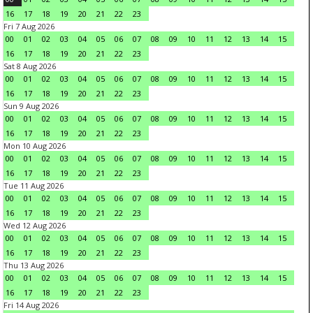
16
17
18
19
20
21
22
23
Fri 7 Aug 2026
00
01
02
03
04
05
06
07
08
09
10
11
12
13
14
15
16
17
18
19
20
21
22
23
Sat 8 Aug 2026
00
01
02
03
04
05
06
07
08
09
10
11
12
13
14
15
16
17
18
19
20
21
22
23
Sun 9 Aug 2026
00
01
02
03
04
05
06
07
08
09
10
11
12
13
14
15
16
17
18
19
20
21
22
23
Mon 10 Aug 2026
00
01
02
03
04
05
06
07
08
09
10
11
12
13
14
15
16
17
18
19
20
21
22
23
Tue 11 Aug 2026
00
01
02
03
04
05
06
07
08
09
10
11
12
13
14
15
16
17
18
19
20
21
22
23
Wed 12 Aug 2026
00
01
02
03
04
05
06
07
08
09
10
11
12
13
14
15
16
17
18
19
20
21
22
23
Thu 13 Aug 2026
00
01
02
03
04
05
06
07
08
09
10
11
12
13
14
15
16
17
18
19
20
21
22
23
Fri 14 Aug 2026