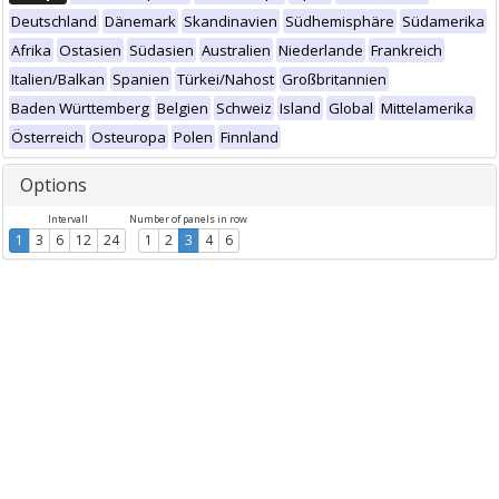
Deutschland
Dänemark
Skandinavien
Südhemisphäre
Südamerika
Afrika
Ostasien
Südasien
Australien
Niederlande
Frankreich
Italien/Balkan
Spanien
Türkei/Nahost
Großbritannien
Baden Württemberg
Belgien
Schweiz
Island
Global
Mittelamerika
Österreich
Osteuropa
Polen
Finnland
Options
Intervall
Number of panels in row
1
3
6
12
24
1
2
3
4
6