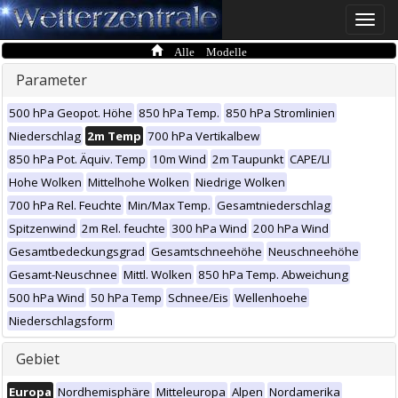
Toggle
naviga
Alle Modelle
Parameter
500 hPa Geopot. Höhe
850 hPa Temp.
850 hPa Stromlinien
Niederschlag
2m Temp
700 hPa Vertikalbew
850 hPa Pot. Äquiv. Temp
10m Wind
2m Taupunkt
CAPE/LI
Hohe Wolken
Mittelhohe Wolken
Niedrige Wolken
700 hPa Rel. Feuchte
Min/Max Temp.
Gesamtniederschlag
Spitzenwind
2m Rel. feuchte
300 hPa Wind
200 hPa Wind
Gesamtbedeckungsgrad
Gesamtschneehöhe
Neuschneehöhe
Gesamt-Neuschnee
Mittl. Wolken
850 hPa Temp. Abweichung
500 hPa Wind
50 hPa Temp
Schnee/Eis
Wellenhoehe
Niederschlagsform
Gebiet
Europa
Nordhemisphäre
Mitteleuropa
Alpen
Nordamerika