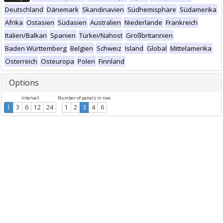
Deutschland
Dänemark
Skandinavien
Südhemisphäre
Südamerika
Afrika
Ostasien
Südasien
Australien
Niederlande
Frankreich
Italien/Balkan
Spanien
Türkei/Nahost
Großbritannien
Baden Württemberg
Belgien
Schweiz
Island
Global
Mittelamerika
Österreich
Osteuropa
Polen
Finnland
Options
Intervall
Number of panels in row
1
3
6
12
24
1
2
3
4
6