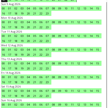
Sun 9 Aug 2026
00
01
02
03
04
05
06
07
08
09
10
11
12
13
14
15
16
17
18
19
20
21
22
23
Mon 10 Aug 2026
00
01
02
03
04
05
06
07
08
09
10
11
12
13
14
15
16
17
18
19
20
21
22
23
Tue 11 Aug 2026
00
01
02
03
04
05
06
07
08
09
10
11
12
13
14
15
16
17
18
19
20
21
22
23
Wed 12 Aug 2026
00
01
02
03
04
05
06
07
08
09
10
11
12
13
14
15
16
17
18
19
20
21
22
23
Thu 13 Aug 2026
00
01
02
03
04
05
06
07
08
09
10
11
12
13
14
15
16
17
18
19
20
21
22
23
Fri 14 Aug 2026
00
01
02
03
04
05
06
07
08
09
10
11
12
13
14
15
16
17
18
19
20
21
22
23
Sat 15 Aug 2026
00
01
02
03
04
05
06
07
08
09
10
11
12
13
14
15
16
17
18
19
20
21
22
23
Sun 16 Aug 2026
00
01
02
03
04
05
06
07
08
09
10
11
12
13
14
15