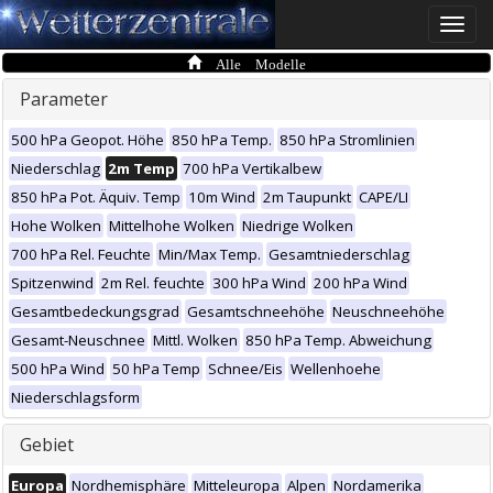
Toggle
naviga
Alle Modelle
Parameter
500 hPa Geopot. Höhe
850 hPa Temp.
850 hPa Stromlinien
Niederschlag
2m Temp
700 hPa Vertikalbew
850 hPa Pot. Äquiv. Temp
10m Wind
2m Taupunkt
CAPE/LI
Hohe Wolken
Mittelhohe Wolken
Niedrige Wolken
700 hPa Rel. Feuchte
Min/Max Temp.
Gesamtniederschlag
Spitzenwind
2m Rel. feuchte
300 hPa Wind
200 hPa Wind
Gesamtbedeckungsgrad
Gesamtschneehöhe
Neuschneehöhe
Gesamt-Neuschnee
Mittl. Wolken
850 hPa Temp. Abweichung
500 hPa Wind
50 hPa Temp
Schnee/Eis
Wellenhoehe
Niederschlagsform
Gebiet
Europa
Nordhemisphäre
Mitteleuropa
Alpen
Nordamerika