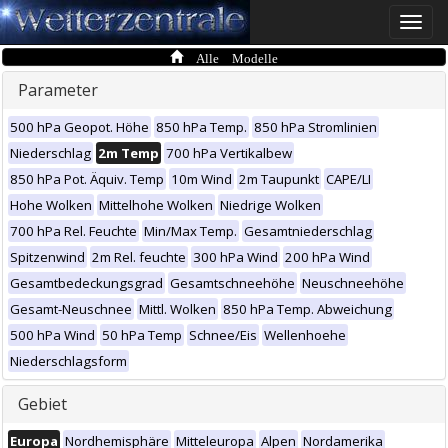
Toggle
naviga
Alle Modelle
Parameter
500 hPa Geopot. Höhe
850 hPa Temp.
850 hPa Stromlinien
Niederschlag
2m Temp
700 hPa Vertikalbew
850 hPa Pot. Äquiv. Temp
10m Wind
2m Taupunkt
CAPE/LI
Hohe Wolken
Mittelhohe Wolken
Niedrige Wolken
700 hPa Rel. Feuchte
Min/Max Temp.
Gesamtniederschlag
Spitzenwind
2m Rel. feuchte
300 hPa Wind
200 hPa Wind
Gesamtbedeckungsgrad
Gesamtschneehöhe
Neuschneehöhe
Gesamt-Neuschnee
Mittl. Wolken
850 hPa Temp. Abweichung
500 hPa Wind
50 hPa Temp
Schnee/Eis
Wellenhoehe
Niederschlagsform
Gebiet
Europa
Nordhemisphäre
Mitteleuropa
Alpen
Nordamerika