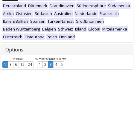
Deutschland
Dänemark
Skandinavien
Südhemisphäre
Südamerika
Afrika
Ostasien
Südasien
Australien
Niederlande
Frankreich
Italien/Balkan
Spanien
Türkei/Nahost
Großbritannien
Baden Württemberg
Belgien
Schweiz
Island
Global
Mittelamerika
Österreich
Osteuropa
Polen
Finnland
Options
Intervall
Number of panels in row
1
3
6
12
24
1
2
3
4
6