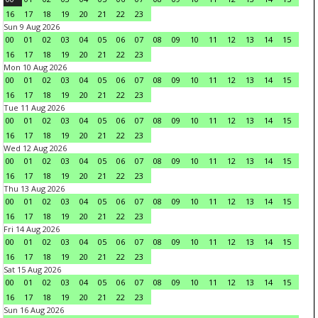
16
17
18
19
20
21
22
23
Sun 9 Aug 2026
00
01
02
03
04
05
06
07
08
09
10
11
12
13
14
15
16
17
18
19
20
21
22
23
Mon 10 Aug 2026
00
01
02
03
04
05
06
07
08
09
10
11
12
13
14
15
16
17
18
19
20
21
22
23
Tue 11 Aug 2026
00
01
02
03
04
05
06
07
08
09
10
11
12
13
14
15
16
17
18
19
20
21
22
23
Wed 12 Aug 2026
00
01
02
03
04
05
06
07
08
09
10
11
12
13
14
15
16
17
18
19
20
21
22
23
Thu 13 Aug 2026
00
01
02
03
04
05
06
07
08
09
10
11
12
13
14
15
16
17
18
19
20
21
22
23
Fri 14 Aug 2026
00
01
02
03
04
05
06
07
08
09
10
11
12
13
14
15
16
17
18
19
20
21
22
23
Sat 15 Aug 2026
00
01
02
03
04
05
06
07
08
09
10
11
12
13
14
15
16
17
18
19
20
21
22
23
Sun 16 Aug 2026