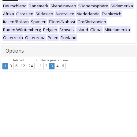
Deutschland
Dänemark
Skandinavien
Südhemisphäre
Südamerika
Afrika
Ostasien
Südasien
Australien
Niederlande
Frankreich
Italien/Balkan
Spanien
Türkei/Nahost
Großbritannien
Baden Württemberg
Belgien
Schweiz
Island
Global
Mittelamerika
Österreich
Osteuropa
Polen
Finnland
Options
Intervall
Number of panels in row
1
3
6
12
24
1
2
3
4
6