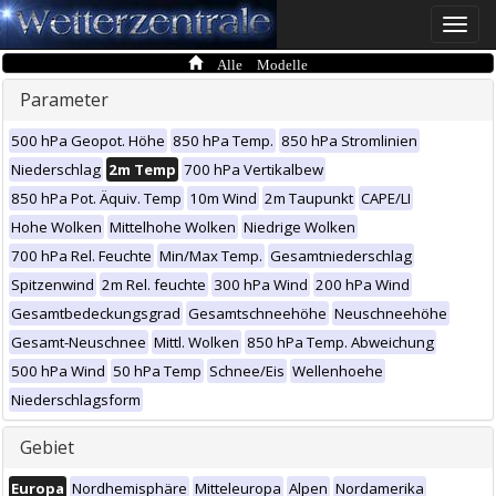
Toggle
naviga
Alle Modelle
Parameter
500 hPa Geopot. Höhe
850 hPa Temp.
850 hPa Stromlinien
Niederschlag
2m Temp
700 hPa Vertikalbew
850 hPa Pot. Äquiv. Temp
10m Wind
2m Taupunkt
CAPE/LI
Hohe Wolken
Mittelhohe Wolken
Niedrige Wolken
700 hPa Rel. Feuchte
Min/Max Temp.
Gesamtniederschlag
Spitzenwind
2m Rel. feuchte
300 hPa Wind
200 hPa Wind
Gesamtbedeckungsgrad
Gesamtschneehöhe
Neuschneehöhe
Gesamt-Neuschnee
Mittl. Wolken
850 hPa Temp. Abweichung
500 hPa Wind
50 hPa Temp
Schnee/Eis
Wellenhoehe
Niederschlagsform
Gebiet
Europa
Nordhemisphäre
Mitteleuropa
Alpen
Nordamerika