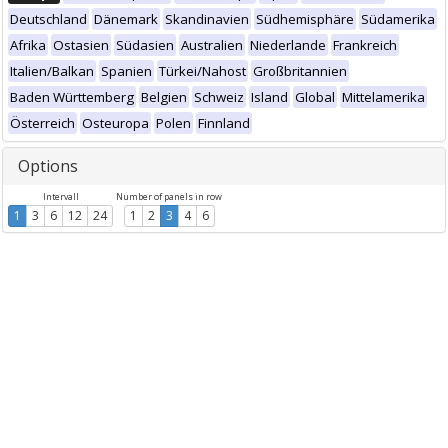
Deutschland
Dänemark
Skandinavien
Südhemisphäre
Südamerika
Afrika
Ostasien
Südasien
Australien
Niederlande
Frankreich
Italien/Balkan
Spanien
Türkei/Nahost
Großbritannien
Baden Württemberg
Belgien
Schweiz
Island
Global
Mittelamerika
Österreich
Osteuropa
Polen
Finnland
Options
Intervall
Number of panels in row
1
3
6
12
24
1
2
3
4
6