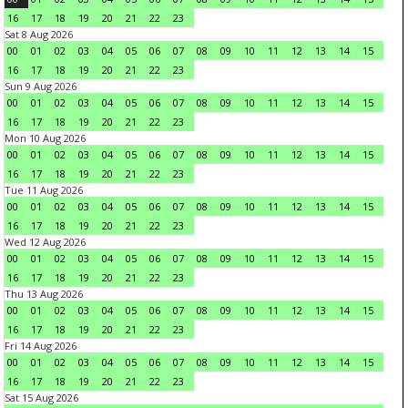
16
17
18
19
20
21
22
23
Sat 8 Aug 2026
00
01
02
03
04
05
06
07
08
09
10
11
12
13
14
15
16
17
18
19
20
21
22
23
Sun 9 Aug 2026
00
01
02
03
04
05
06
07
08
09
10
11
12
13
14
15
16
17
18
19
20
21
22
23
Mon 10 Aug 2026
00
01
02
03
04
05
06
07
08
09
10
11
12
13
14
15
16
17
18
19
20
21
22
23
Tue 11 Aug 2026
00
01
02
03
04
05
06
07
08
09
10
11
12
13
14
15
16
17
18
19
20
21
22
23
Wed 12 Aug 2026
00
01
02
03
04
05
06
07
08
09
10
11
12
13
14
15
16
17
18
19
20
21
22
23
Thu 13 Aug 2026
00
01
02
03
04
05
06
07
08
09
10
11
12
13
14
15
16
17
18
19
20
21
22
23
Fri 14 Aug 2026
00
01
02
03
04
05
06
07
08
09
10
11
12
13
14
15
16
17
18
19
20
21
22
23
Sat 15 Aug 2026