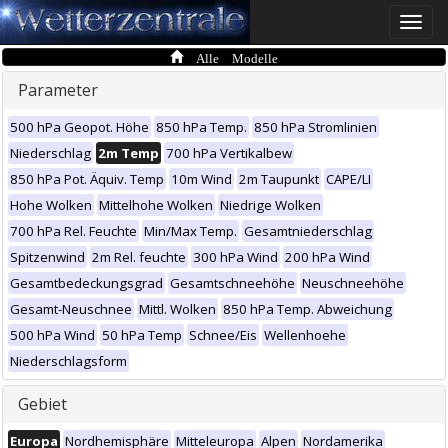
Toggle
naviga
Alle Modelle
Parameter
500 hPa Geopot. Höhe
850 hPa Temp.
850 hPa Stromlinien
Niederschlag
2m Temp
700 hPa Vertikalbew
850 hPa Pot. Äquiv. Temp
10m Wind
2m Taupunkt
CAPE/LI
Hohe Wolken
Mittelhohe Wolken
Niedrige Wolken
700 hPa Rel. Feuchte
Min/Max Temp.
Gesamtniederschlag
Spitzenwind
2m Rel. feuchte
300 hPa Wind
200 hPa Wind
Gesamtbedeckungsgrad
Gesamtschneehöhe
Neuschneehöhe
Gesamt-Neuschnee
Mittl. Wolken
850 hPa Temp. Abweichung
500 hPa Wind
50 hPa Temp
Schnee/Eis
Wellenhoehe
Niederschlagsform
Gebiet
Europa
Nordhemisphäre
Mitteleuropa
Alpen
Nordamerika