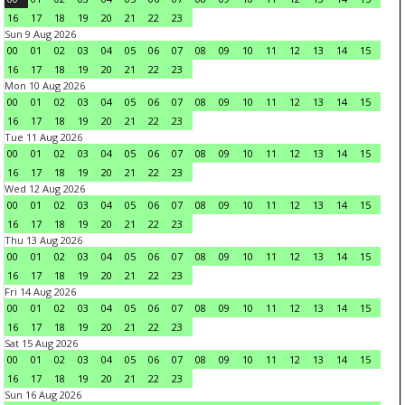
16
17
18
19
20
21
22
23
Sun 9 Aug 2026
00
01
02
03
04
05
06
07
08
09
10
11
12
13
14
15
16
17
18
19
20
21
22
23
Mon 10 Aug 2026
00
01
02
03
04
05
06
07
08
09
10
11
12
13
14
15
16
17
18
19
20
21
22
23
Tue 11 Aug 2026
00
01
02
03
04
05
06
07
08
09
10
11
12
13
14
15
16
17
18
19
20
21
22
23
Wed 12 Aug 2026
00
01
02
03
04
05
06
07
08
09
10
11
12
13
14
15
16
17
18
19
20
21
22
23
Thu 13 Aug 2026
00
01
02
03
04
05
06
07
08
09
10
11
12
13
14
15
16
17
18
19
20
21
22
23
Fri 14 Aug 2026
00
01
02
03
04
05
06
07
08
09
10
11
12
13
14
15
16
17
18
19
20
21
22
23
Sat 15 Aug 2026
00
01
02
03
04
05
06
07
08
09
10
11
12
13
14
15
16
17
18
19
20
21
22
23
Sun 16 Aug 2026