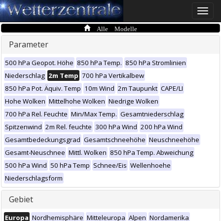
Toggle
naviga
Alle Modelle
Parameter
500 hPa Geopot. Höhe
850 hPa Temp.
850 hPa Stromlinien
Niederschlag
2m Temp
700 hPa Vertikalbew
850 hPa Pot. Äquiv. Temp
10m Wind
2m Taupunkt
CAPE/LI
Hohe Wolken
Mittelhohe Wolken
Niedrige Wolken
700 hPa Rel. Feuchte
Min/Max Temp.
Gesamtniederschlag
Spitzenwind
2m Rel. feuchte
300 hPa Wind
200 hPa Wind
Gesamtbedeckungsgrad
Gesamtschneehöhe
Neuschneehöhe
Gesamt-Neuschnee
Mittl. Wolken
850 hPa Temp. Abweichung
500 hPa Wind
50 hPa Temp
Schnee/Eis
Wellenhoehe
Niederschlagsform
Gebiet
Europa
Nordhemisphäre
Mitteleuropa
Alpen
Nordamerika