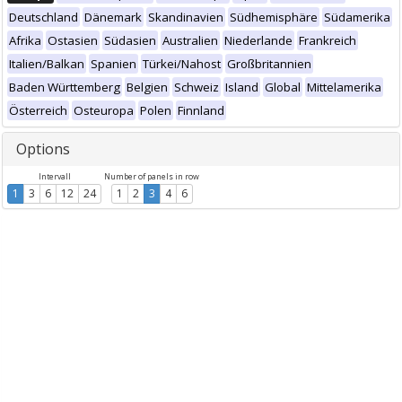
Deutschland
Dänemark
Skandinavien
Südhemisphäre
Südamerika
Afrika
Ostasien
Südasien
Australien
Niederlande
Frankreich
Italien/Balkan
Spanien
Türkei/Nahost
Großbritannien
Baden Württemberg
Belgien
Schweiz
Island
Global
Mittelamerika
Österreich
Osteuropa
Polen
Finnland
Options
Intervall
Number of panels in row
1
3
6
12
24
1
2
3
4
6