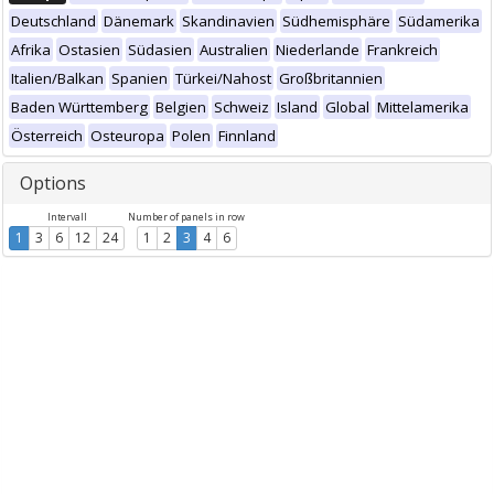
Deutschland
Dänemark
Skandinavien
Südhemisphäre
Südamerika
Afrika
Ostasien
Südasien
Australien
Niederlande
Frankreich
Italien/Balkan
Spanien
Türkei/Nahost
Großbritannien
Baden Württemberg
Belgien
Schweiz
Island
Global
Mittelamerika
Österreich
Osteuropa
Polen
Finnland
Options
Intervall
Number of panels in row
1
3
6
12
24
1
2
3
4
6