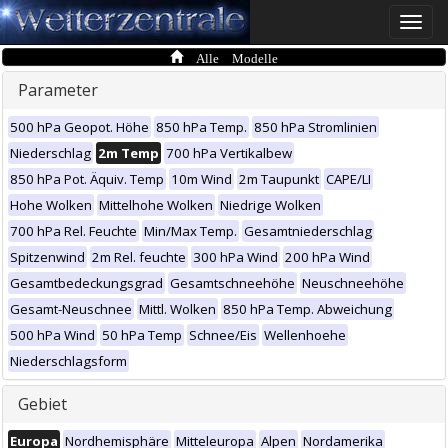
Toggle
naviga
Alle Modelle
Parameter
500 hPa Geopot. Höhe
850 hPa Temp.
850 hPa Stromlinien
Niederschlag
2m Temp
700 hPa Vertikalbew
850 hPa Pot. Äquiv. Temp
10m Wind
2m Taupunkt
CAPE/LI
Hohe Wolken
Mittelhohe Wolken
Niedrige Wolken
700 hPa Rel. Feuchte
Min/Max Temp.
Gesamtniederschlag
Spitzenwind
2m Rel. feuchte
300 hPa Wind
200 hPa Wind
Gesamtbedeckungsgrad
Gesamtschneehöhe
Neuschneehöhe
Gesamt-Neuschnee
Mittl. Wolken
850 hPa Temp. Abweichung
500 hPa Wind
50 hPa Temp
Schnee/Eis
Wellenhoehe
Niederschlagsform
Gebiet
Europa
Nordhemisphäre
Mitteleuropa
Alpen
Nordamerika