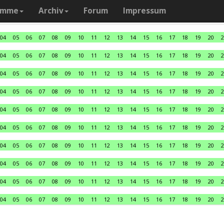
amme
Archiv
Forum
Impressum
04
05
06
07
08
09
10
11
12
13
14
15
16
17
18
19
20
2
04
05
06
07
08
09
10
11
12
13
14
15
16
17
18
19
20
2
04
05
06
07
08
09
10
11
12
13
14
15
16
17
18
19
20
2
04
05
06
07
08
09
10
11
12
13
14
15
16
17
18
19
20
2
04
05
06
07
08
09
10
11
12
13
14
15
16
17
18
19
20
2
04
05
06
07
08
09
10
11
12
13
14
15
16
17
18
19
20
2
04
05
06
07
08
09
10
11
12
13
14
15
16
17
18
19
20
2
04
05
06
07
08
09
10
11
12
13
14
15
16
17
18
19
20
2
04
05
06
07
08
09
10
11
12
13
14
15
16
17
18
19
20
2
04
05
06
07
08
09
10
11
12
13
14
15
16
17
18
19
20
2