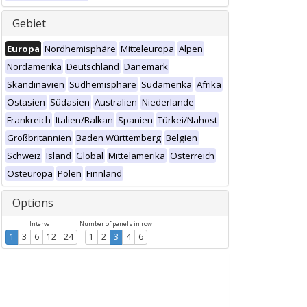
Gebiet
Europa
Nordhemisphäre
Mitteleuropa
Alpen
Nordamerika
Deutschland
Dänemark
Skandinavien
Südhemisphäre
Südamerika
Afrika
Ostasien
Südasien
Australien
Niederlande
Frankreich
Italien/Balkan
Spanien
Türkei/Nahost
Großbritannien
Baden Württemberg
Belgien
Schweiz
Island
Global
Mittelamerika
Österreich
Osteuropa
Polen
Finnland
Options
Intervall
Number of panels in row
1
3
6
12
24
1
2
3
4
6