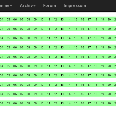
amme
Archiv
Forum
Impressum
04
05
06
07
08
09
10
11
12
13
14
15
16
17
18
19
20
2
04
05
06
07
08
09
10
11
12
13
14
15
16
17
18
19
20
2
04
05
06
07
08
09
10
11
12
13
14
15
16
17
18
19
20
2
04
05
06
07
08
09
10
11
12
13
14
15
16
17
18
19
20
2
04
05
06
07
08
09
10
11
12
13
14
15
16
17
18
19
20
2
04
05
06
07
08
09
10
11
12
13
14
15
16
17
18
19
20
2
04
05
06
07
08
09
10
11
12
13
14
15
16
17
18
19
20
2
04
05
06
07
08
09
10
11
12
13
14
15
16
17
18
19
20
2
04
05
06
07
08
09
10
11
12
13
14
15
16
17
18
19
20
2
04
05
06
07
08
09
10
11
12
13
14
15
16
17
18
19
20
2