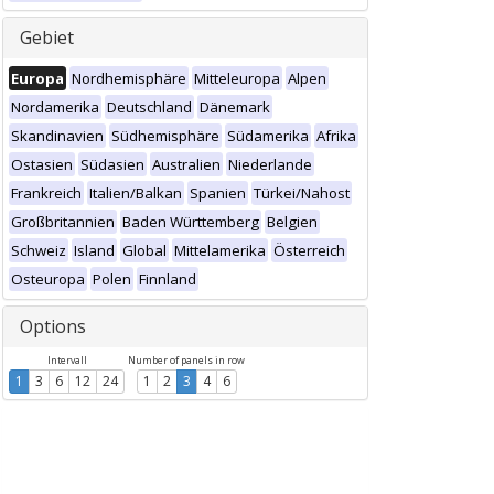
Gebiet
Europa
Nordhemisphäre
Mitteleuropa
Alpen
Nordamerika
Deutschland
Dänemark
Skandinavien
Südhemisphäre
Südamerika
Afrika
Ostasien
Südasien
Australien
Niederlande
Frankreich
Italien/Balkan
Spanien
Türkei/Nahost
Großbritannien
Baden Württemberg
Belgien
Schweiz
Island
Global
Mittelamerika
Österreich
Osteuropa
Polen
Finnland
Options
Intervall
Number of panels in row
1
3
6
12
24
1
2
3
4
6