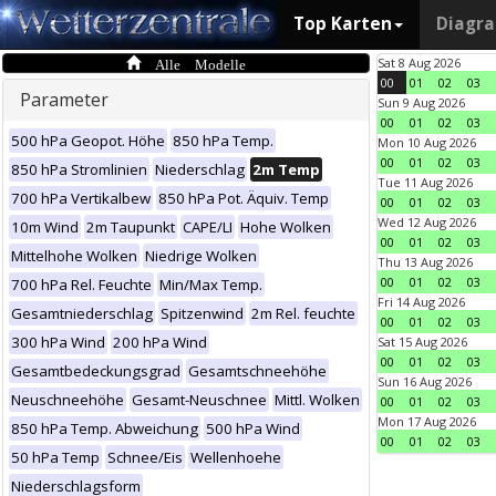
Top Karten
Diagr
Alle Modelle
Sat 8 Aug 2026
00
01
02
03
Parameter
Sun 9 Aug 2026
00
01
02
03
500 hPa Geopot. Höhe
850 hPa Temp.
Mon 10 Aug 2026
00
01
02
03
850 hPa Stromlinien
Niederschlag
2m Temp
Tue 11 Aug 2026
700 hPa Vertikalbew
850 hPa Pot. Äquiv. Temp
00
01
02
03
Wed 12 Aug 2026
10m Wind
2m Taupunkt
CAPE/LI
Hohe Wolken
00
01
02
03
Mittelhohe Wolken
Niedrige Wolken
Thu 13 Aug 2026
00
01
02
03
700 hPa Rel. Feuchte
Min/Max Temp.
Fri 14 Aug 2026
Gesamtniederschlag
Spitzenwind
2m Rel. feuchte
00
01
02
03
300 hPa Wind
200 hPa Wind
Sat 15 Aug 2026
00
01
02
03
Gesamtbedeckungsgrad
Gesamtschneehöhe
Sun 16 Aug 2026
Neuschneehöhe
Gesamt-Neuschnee
Mittl. Wolken
00
01
02
03
Mon 17 Aug 2026
850 hPa Temp. Abweichung
500 hPa Wind
00
01
02
03
50 hPa Temp
Schnee/Eis
Wellenhoehe
Niederschlagsform