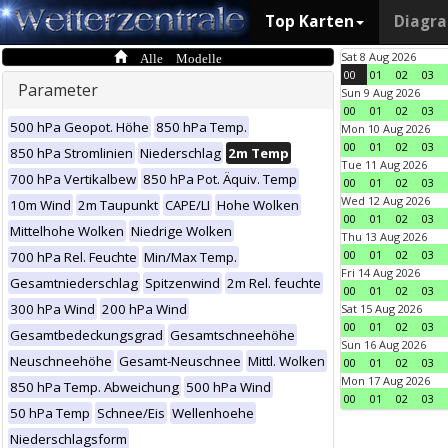
Top Karten
Diagr
Alle Modelle
Sat 8 Aug 2026
00
01
02
03
Parameter
Sun 9 Aug 2026
00
01
02
03
500 hPa Geopot. Höhe
850 hPa Temp.
Mon 10 Aug 2026
00
01
02
03
850 hPa Stromlinien
Niederschlag
2m Temp
Tue 11 Aug 2026
700 hPa Vertikalbew
850 hPa Pot. Äquiv. Temp
00
01
02
03
Wed 12 Aug 2026
10m Wind
2m Taupunkt
CAPE/LI
Hohe Wolken
00
01
02
03
Mittelhohe Wolken
Niedrige Wolken
Thu 13 Aug 2026
00
01
02
03
700 hPa Rel. Feuchte
Min/Max Temp.
Fri 14 Aug 2026
Gesamtniederschlag
Spitzenwind
2m Rel. feuchte
00
01
02
03
300 hPa Wind
200 hPa Wind
Sat 15 Aug 2026
00
01
02
03
Gesamtbedeckungsgrad
Gesamtschneehöhe
Sun 16 Aug 2026
Neuschneehöhe
Gesamt-Neuschnee
Mittl. Wolken
00
01
02
03
Mon 17 Aug 2026
850 hPa Temp. Abweichung
500 hPa Wind
00
01
02
03
50 hPa Temp
Schnee/Eis
Wellenhoehe
Niederschlagsform