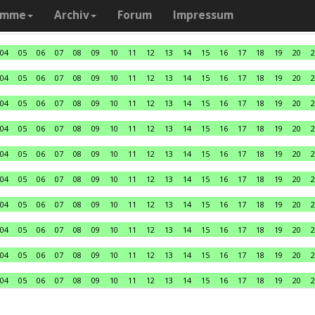
amme
Archiv
Forum
Impressum
04
05
06
07
08
09
10
11
12
13
14
15
16
17
18
19
20
2
04
05
06
07
08
09
10
11
12
13
14
15
16
17
18
19
20
2
04
05
06
07
08
09
10
11
12
13
14
15
16
17
18
19
20
2
04
05
06
07
08
09
10
11
12
13
14
15
16
17
18
19
20
2
04
05
06
07
08
09
10
11
12
13
14
15
16
17
18
19
20
2
04
05
06
07
08
09
10
11
12
13
14
15
16
17
18
19
20
2
04
05
06
07
08
09
10
11
12
13
14
15
16
17
18
19
20
2
04
05
06
07
08
09
10
11
12
13
14
15
16
17
18
19
20
2
04
05
06
07
08
09
10
11
12
13
14
15
16
17
18
19
20
2
04
05
06
07
08
09
10
11
12
13
14
15
16
17
18
19
20
2