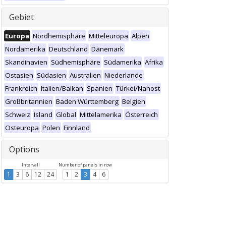
Gebiet
Europa
Nordhemisphäre
Mitteleuropa
Alpen
Nordamerika
Deutschland
Dänemark
Skandinavien
Südhemisphäre
Südamerika
Afrika
Ostasien
Südasien
Australien
Niederlande
Frankreich
Italien/Balkan
Spanien
Türkei/Nahost
Großbritannien
Baden Württemberg
Belgien
Schweiz
Island
Global
Mittelamerika
Österreich
Osteuropa
Polen
Finnland
Options
Intervall
Number of panels in row
1
3
6
12
24
1
2
3
4
6