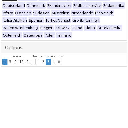
Deutschland
Dänemark
Skandinavien
Südhemisphäre
Südamerika
Afrika
Ostasien
Südasien
Australien
Niederlande
Frankreich
Italien/Balkan
Spanien
Türkei/Nahost
Großbritannien
Baden Württemberg
Belgien
Schweiz
Island
Global
Mittelamerika
Österreich
Osteuropa
Polen
Finnland
Options
Intervall
Number of panels in row
1
3
6
12
24
1
2
3
4
6