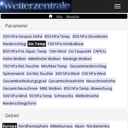
Toggle
naviga
Alle Modelle
Parameter
500 hPa Geopot. Höhe
850 hPa Temp.
850 hPa Stromlinien
Niederschlag
2m Temp
700 hPa Vertikalbew
850 hPa Pot. Äquiv. Temp
10m Wind
2m Taupunkt
CAPE/LI
Hohe Wolken
Mittelhohe Wolken
Niedrige Wolken
700 hPa Rel. Feuchte
Min/Max Temp.
Gesamtniederschlag
Spitzenwind
2m Rel. feuchte
300 hPa Wind
200 hPa Wind
Gesamtbedeckungsgrad
Gesamtschneehöhe
Neuschneehöhe
Gesamt-Neuschnee
Mittl. Wolken
850 hPa Temp. Abweichung
500 hPa Wind
50 hPa Temp
Schnee/Eis
Wellenhoehe
Niederschlagsform
Gebiet
Europa
Nordhemisphäre
Mitteleuropa
Alpen
Nordamerika