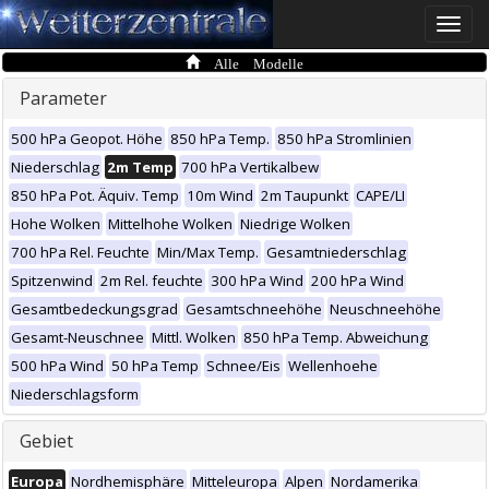
Toggle
naviga
Alle Modelle
Parameter
500 hPa Geopot. Höhe
850 hPa Temp.
850 hPa Stromlinien
Niederschlag
2m Temp
700 hPa Vertikalbew
850 hPa Pot. Äquiv. Temp
10m Wind
2m Taupunkt
CAPE/LI
Hohe Wolken
Mittelhohe Wolken
Niedrige Wolken
700 hPa Rel. Feuchte
Min/Max Temp.
Gesamtniederschlag
Spitzenwind
2m Rel. feuchte
300 hPa Wind
200 hPa Wind
Gesamtbedeckungsgrad
Gesamtschneehöhe
Neuschneehöhe
Gesamt-Neuschnee
Mittl. Wolken
850 hPa Temp. Abweichung
500 hPa Wind
50 hPa Temp
Schnee/Eis
Wellenhoehe
Niederschlagsform
Gebiet
Europa
Nordhemisphäre
Mitteleuropa
Alpen
Nordamerika