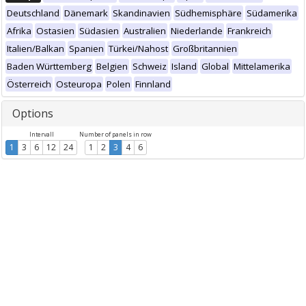
Deutschland
Dänemark
Skandinavien
Südhemisphäre
Südamerika
Afrika
Ostasien
Südasien
Australien
Niederlande
Frankreich
Italien/Balkan
Spanien
Türkei/Nahost
Großbritannien
Baden Württemberg
Belgien
Schweiz
Island
Global
Mittelamerika
Österreich
Osteuropa
Polen
Finnland
Options
Intervall
Number of panels in row
1
3
6
12
24
1
2
3
4
6