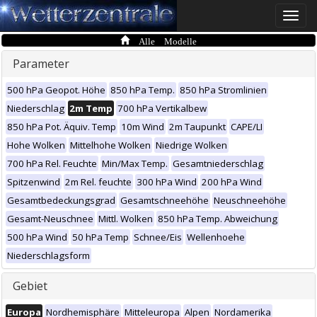
Toggle
naviga
Alle Modelle
Parameter
500 hPa Geopot. Höhe
850 hPa Temp.
850 hPa Stromlinien
Niederschlag
2m Temp
700 hPa Vertikalbew
850 hPa Pot. Äquiv. Temp
10m Wind
2m Taupunkt
CAPE/LI
Hohe Wolken
Mittelhohe Wolken
Niedrige Wolken
700 hPa Rel. Feuchte
Min/Max Temp.
Gesamtniederschlag
Spitzenwind
2m Rel. feuchte
300 hPa Wind
200 hPa Wind
Gesamtbedeckungsgrad
Gesamtschneehöhe
Neuschneehöhe
Gesamt-Neuschnee
Mittl. Wolken
850 hPa Temp. Abweichung
500 hPa Wind
50 hPa Temp
Schnee/Eis
Wellenhoehe
Niederschlagsform
Gebiet
Europa
Nordhemisphäre
Mitteleuropa
Alpen
Nordamerika