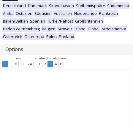
Deutschland
Dänemark
Skandinavien
Südhemisphäre
Südamerika
Afrika
Ostasien
Südasien
Australien
Niederlande
Frankreich
Italien/Balkan
Spanien
Türkei/Nahost
Großbritannien
Baden Württemberg
Belgien
Schweiz
Island
Global
Mittelamerika
Österreich
Osteuropa
Polen
Finnland
Options
Intervall
Number of panels in row
1
3
6
12
24
1
2
3
4
6