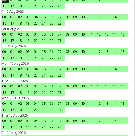
16
17
18
19
20
21
22
23
Fri 7 Aug 2026
00
01
02
03
04
05
06
07
08
09
10
11
12
13
14
15
16
17
18
19
20
21
22
23
Sat 8 Aug 2026
00
01
02
03
04
05
06
07
08
09
10
11
12
13
14
15
16
17
18
19
20
21
22
23
Sun 9 Aug 2026
00
01
02
03
04
05
06
07
08
09
10
11
12
13
14
15
16
17
18
19
20
21
22
23
Mon 10 Aug 2026
00
01
02
03
04
05
06
07
08
09
10
11
12
13
14
15
16
17
18
19
20
21
22
23
Tue 11 Aug 2026
00
01
02
03
04
05
06
07
08
09
10
11
12
13
14
15
16
17
18
19
20
21
22
23
Wed 12 Aug 2026
00
01
02
03
04
05
06
07
08
09
10
11
12
13
14
15
16
17
18
19
20
21
22
23
Thu 13 Aug 2026
00
01
02
03
04
05
06
07
08
09
10
11
12
13
14
15
16
17
18
19
20
21
22
23
Fri 14 Aug 2026